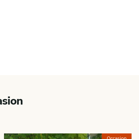
sion
Occasion