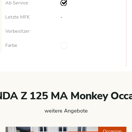
Ab Service
Letzte MFK
-
Vorbesitzer
Farbe
DA Z 125 MA Monkey Occa
weitere Angebote
Occasion