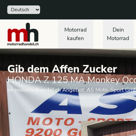
Sprache
motorradhandel.ch
Motorrad
Dein
kaufen
Motorrad
Gib dem Affen Zucker
HONDA Z 125 MA Monkey Occ
im motorradhandel.ch Angebot: AS Moto-Sport Gm