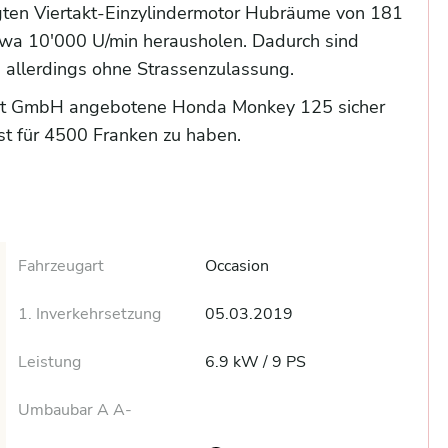
gten Viertakt-Einzylindermotor Hubräume von 181
twa 10'000 U/min herausholen. Dadurch sind
 allerdings ohne Strassenzulassung.
ort GmbH angebotene Honda Monkey 125 sicher
ist für 4500 Franken zu haben.
Fahrzeugart
Occasion
1. Inverkehrsetzung
05.03.2019
Leistung
6.9 kW / 9 PS
Umbaubar A A-