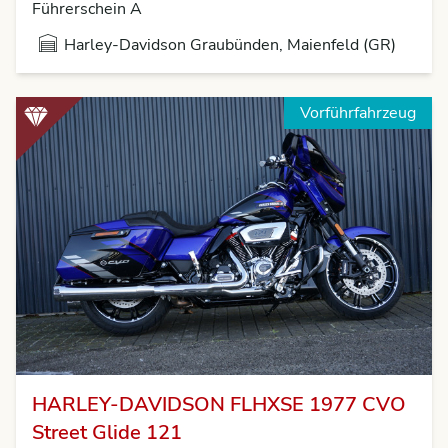
Führerschein A
Harley-Davidson Graubünden, Maienfeld (GR)
Vorführfahrzeug
HARLEY-DAVIDSON FLHXSE 1977 CVO
Street Glide 121