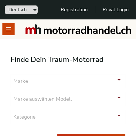
Sprache
Registration
Privat Login
motorradhandel.ch
Open menu
Finde Dein Traum-Motorrad
Marke
Marke auswählen
Modell
Kategorie