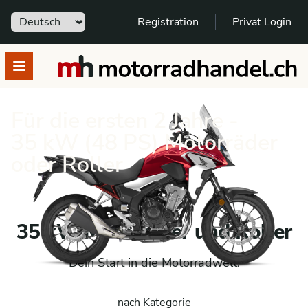
Sprache
Registration
Privat Login
motorradhandel.ch
Open menu
Für die ersten 2 Jahre -
35 kW (48 PS) Motorräder
oder Roller
35 kW Motorräder und Roller
Dein Start in die Motorradwelt:
nach Kategorie