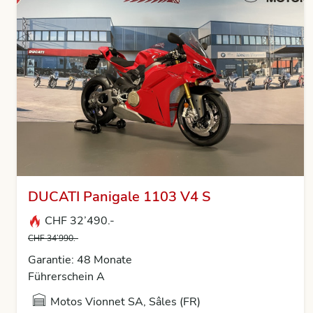
DUCATI Panigale 1103 V4 S
CHF 32’490.-
CHF 34’990.-
Garantie: 48 Monate
Führerschein A
Motos Vionnet SA, Sâles (FR)