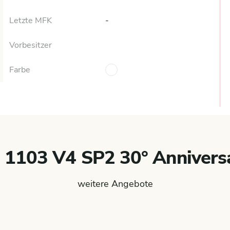
Letzte MFK
-
Vorbesitzer
Farbe
 1103 V4 SP2 30° Anniversa
weitere Angebote