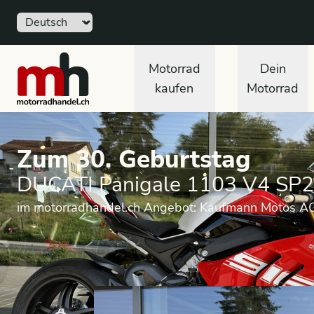
Sprache
motorradhandel.ch
Motorrad
Dein
kaufen
Motorrad
Zum 30. Geburtstag
DUCATI Panigale 1103 V4 SP2 
im motorradhandel.ch Angebot: Kaufmann Motos A