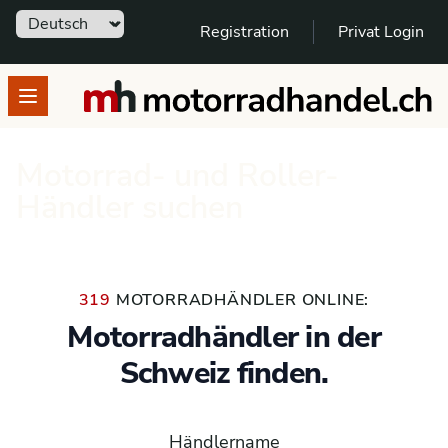
Sprache
Registration
Privat Login
motorradhandel.ch
Open menu
Motorrad- und Roller-
Händler suchen
319
MOTORRADHÄNDLER ONLINE:
Motorradhändler in der
Schweiz finden.
Händlername