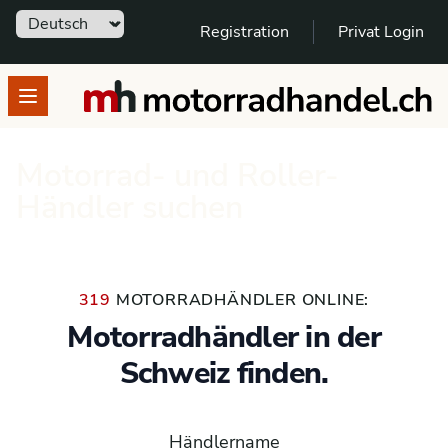
Sprache
Registration
Privat Login
motorradhandel.ch
Open menu
Motorrad- und Roller-
Händler suchen
319
MOTORRADHÄNDLER ONLINE:
Motorradhändler in der
Schweiz finden.
Händlername