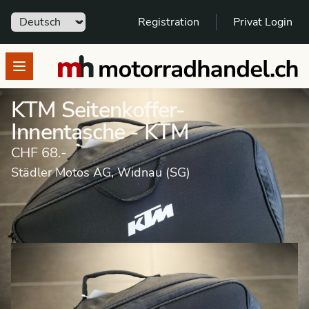
Sprache
Registration
Privat Login
motorradhandel.ch
Open menu
KTM Seitenkoffer-
Innentasche - KTM
CHF 68.-
Städler Motos AG, Widnau (SG)
Marktplatz Zubehör
Gepäcksysteme
Taschen
L