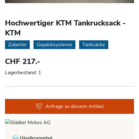
Hochwertiger KTM Tankrucksack -
KTM
Zubehör
Gepäcksysteme
Tanksäcke
CHF 217.-
Lagerbestand: 1
Anfrage zu diesem Artikel
Händlerangebot