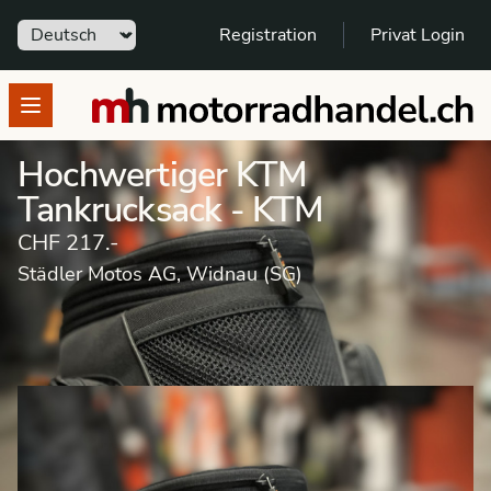
Sprache
Registration
Privat Login
motorradhandel.ch
Open menu
Hochwertiger KTM
Tankrucksack - KTM
CHF 217.-
Städler Motos AG, Widnau (SG)
Marktplatz Zubehör
Gepäcksysteme
Tanksäcke
L