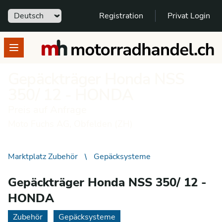
Sprache
Registration
Privat Login
motorradhandel.ch
Open menu
Gepäckträger Honda NSS
350/ 12 - HONDA
Preis auf Anfrage
Moto Fuchs AG, Obfelden (ZH)
Marktplatz Zubehör
Gepäcksysteme
Gepäckträger Honda NSS 350/ 12 -
HONDA
Zubehör
Gepäcksysteme