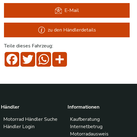
E-Mail
zu den Händlerdetails
Teile dieses Fahrzeug:
Facebook
Twitter
WhatsApp
Share
Händler
Informationen
Motorrad Händler Suche
Kaufberatung
Händler Login
Internetbetrug
Motorradausweis