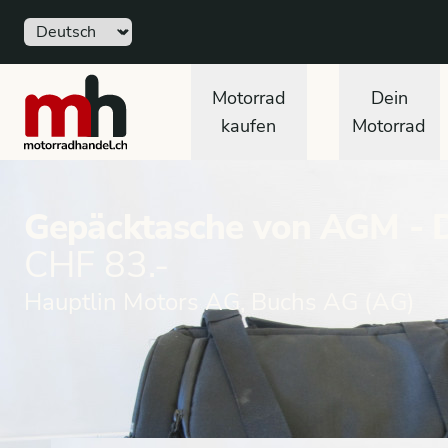
Sprache
motorradhandel.ch
Motorrad
Dein
kaufen
Motorrad
Gepäcktasche von AGM - 
CHF 83.-
Hauptlin Motors AG, Buchs AG (AG)
Marktplatz Zubehör
Gepäcksysteme
Taschen