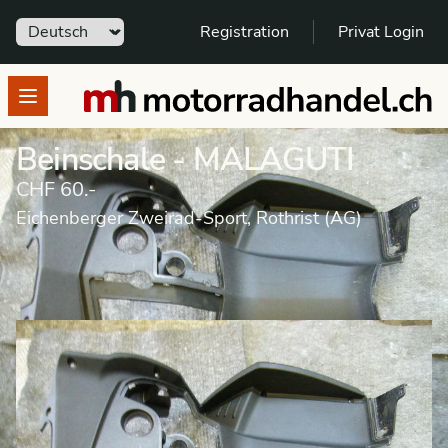
Sprache
Registration
Privat Login
motorradhandel.ch
Open menu
Beinschale - MALAGUTI
CHF 60.-
Eichenberger Zweirad-Sport, Rothrist (AG)
Marktplatz Ersatzteile
Verschalungen/Tank/Sattel