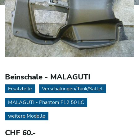
Beinschale - MALAGUTI
Ersatzteile
Verschalungen/Tank/Sattel
MALAGUTI - Phantom F12 50 LC
weitere Modelle
CHF 60.-