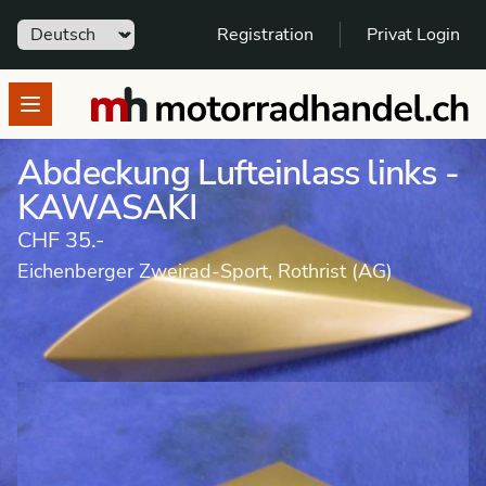
Sprache
Registration
Privat Login
motorradhandel.ch
Open menu
Abdeckung Lufteinlass links -
KAWASAKI
CHF 35.-
Eichenberger Zweirad-Sport, Rothrist (AG)
Marktplatz Ersatzteile
Verschalungen/Tank/Sattel