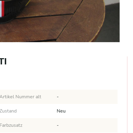
TI
Artikel Nummer alt
-
Zustand
Neu
Farbzusatz
-