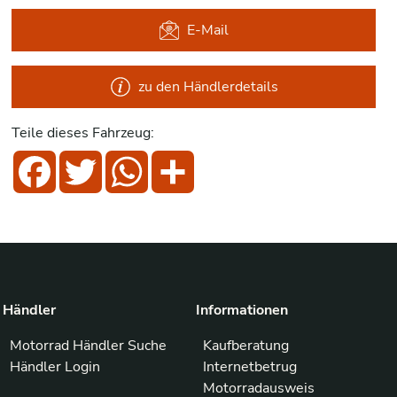
E-Mail
zu den Händlerdetails
Teile dieses Fahrzeug:
Facebook
Twitter
WhatsApp
Share
Händler
Informationen
Motorrad Händler Suche
Kaufberatung
Händler Login
Internetbetrug
Motorradausweis