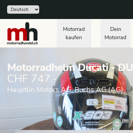
Sprache
motorradhandel.ch
Motorrad
Dein
kaufen
Motorrad
Motorradhelm Ducati - D
CHF 747.-
Hauptlin Motors AG, Buchs AG (AG)
Marktplatz Bekleidung
Integralhelme