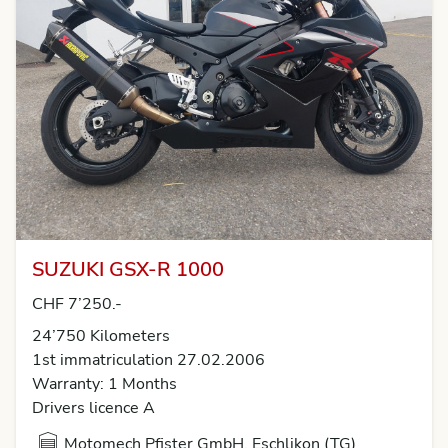
SUZUKI GSX-R 1000
CHF 7’250.-
24’750 Kilometers
1st immatriculation 27.02.2006
Warranty: 1 Months
Drivers licence A
Motomech Pfister GmbH, Eschlikon (TG)