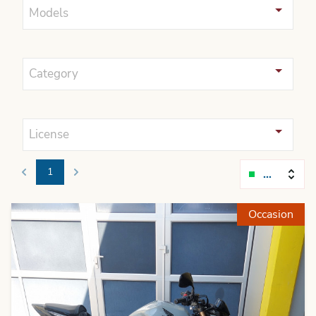
Models
Category
License
1
Relevanc
Previous
Next
Occasion