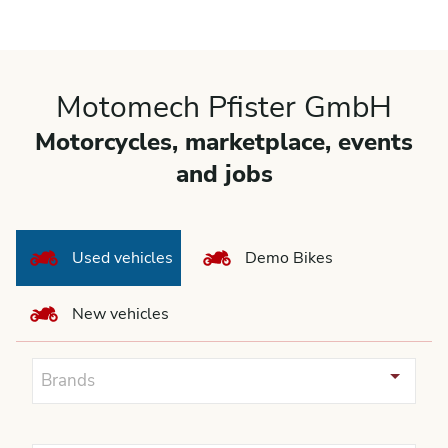
Motomech Pfister GmbH
Motorcycles, marketplace, events
and jobs
Used vehicles
Demo Bikes
New vehicles
Brands