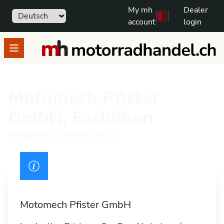
My mh
Dealer
Sprache
111
Free text search
account
login
motorradhandel.ch
Open menu
Motomech Pfister
GmbH, Eschlikon
kompetent, familiär, fair !!!
Drivers licence
Motomech Pfister GmbH