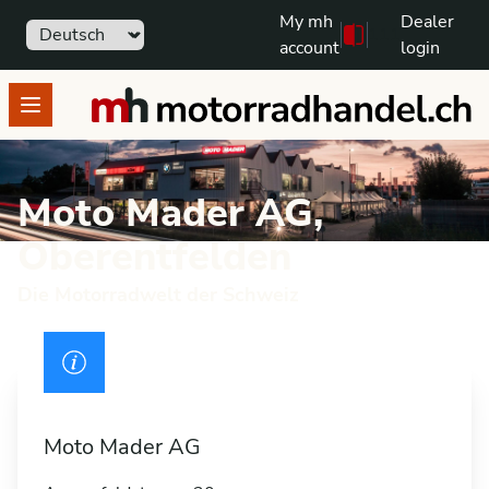
My mh
Dealer
Sprache
111
Free text search
account
login
motorradhandel.ch
Open menu
Moto Mader AG,
Oberentfelden
Die Motorradwelt der Schweiz
Drivers licence
Moto Mader AG