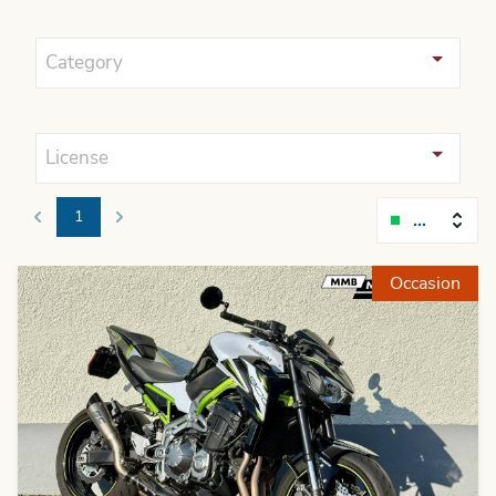
Category
License
1
Relevanc
Previous
Next
Occasion