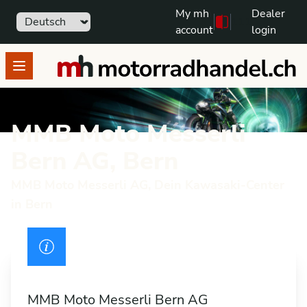
My mh
Dealer
Sprache
111
Free text search
account
login
motorradhandel.ch
Open menu
MMB Moto Messerli
Bern AG, Bern
MMB Moto Messerli AG, Dein Kawasaki-Center
in Bern
Drivers licence
MMB Moto Messerli Bern AG