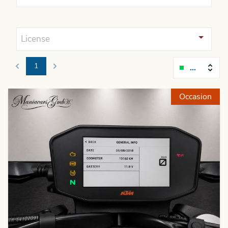
License
1
Relevanc
Previous
Next
Occasion