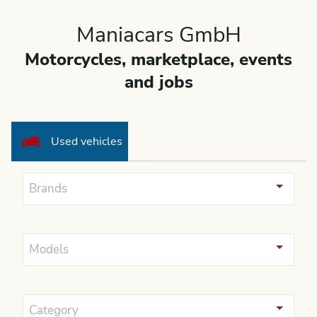
Maniacars GmbH
Motorcycles, marketplace, events
and jobs
Used vehicles
Brands
Models
Category