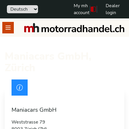
My mh
Dealer
Sprache
111
Free text search
account
login
motorradhandel.ch
Open menu
Maniacars GmbH,
Zürich
Drivers licence
Maniacars GmbH
Weststrasse 79