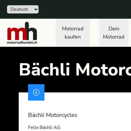
Sprache
Free
motorradhandel.ch
Motorrad
Dein
kaufen
Motorrad
Bächli Motorc
Drivers licence
Bächli Motorcycles
Felix Bächli AG