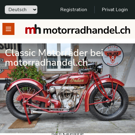
Sprache
Registration
Privat Login
motorradhandel.ch
Open menu
Classic Motorräder bei
motorradhandel.ch
Das kann der Beginn einer
neuen Leidenschaft sein
Youngtimer – Oldtimer – Veteran
nach Kategorie