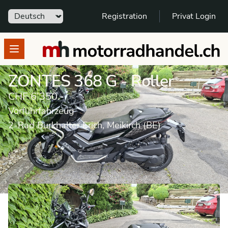
Sprache
Registration
Privat Login
motorradhandel.ch
Open menu
ZONTES 368 G - Roller
CHF 6’350.-
Vorführfahrzeug
2-Rad Burkhalter Erich, Meikirch (BE)
Vorführfahrzeug
Roller
ZONTES
368 G