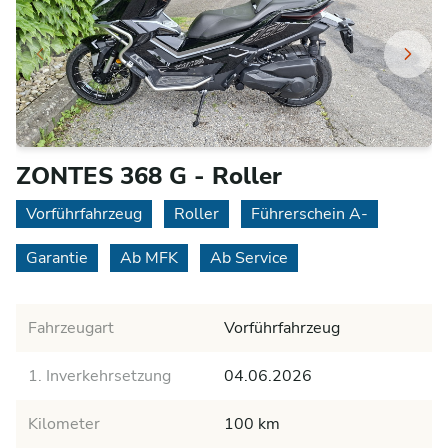
ZONTES 368 G - Roller
Vorführfahrzeug
Roller
Führerschein A-
Garantie
Ab MFK
Ab Service
Fahrzeugart
Vorführfahrzeug
1. Inverkehrsetzung
04.06.2026
Kilometer
100 km