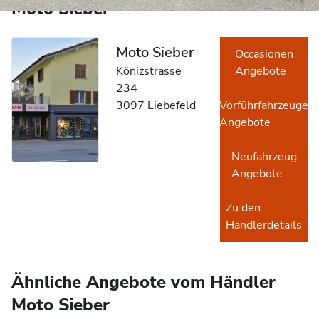
Moto Sieber
Moto Sieber
Occasionen
Könizstrasse
Angebote
234
3097 Liebefeld
Vorführfahrzeuge
Angebote
Neufahrzeug
Angebote
Zu den
Händlerdetails
Ähnliche Angebote vom Händler
Moto Sieber