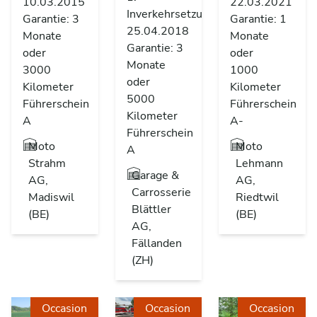
10.03.2015
22.03.2021
Inverkehrsetzung
Garantie: 3
Garantie: 1
25.04.2018
Monate
Monate
Garantie: 3
oder
oder
Monate
3000
1000
oder
Kilometer
Kilometer
5000
Führerschein
Führerschein
Kilometer
A
A-
Führerschein
Moto
Moto
A
Strahm
Lehmann
Garage &
AG,
AG,
Carrosserie
Madiswil
Riedtwil
Blättler
(BE)
(BE)
AG,
Fällanden
(ZH)
Occasion
Occasion
Occasion