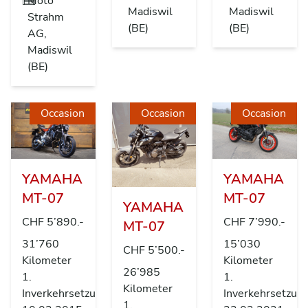
Moto
Madiswil
Madiswil
Strahm
(BE)
(BE)
AG,
Madiswil
(BE)
Occasion
Occasion
Occasion
YAMAHA
YAMAHA
MT-07
MT-07
YAMAHA
CHF 5’890.-
CHF 7’990.-
MT-07
31’760
15’030
CHF 5’500.-
Kilometer
Kilometer
26’985
1.
1.
Kilometer
Inverkehrsetzung
Inverkehrsetzun
1.