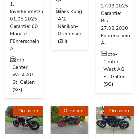
A-
1.
27.08.2025
Hans Küng
Inverkehrsetzung
Garantie:
AG,
01.05.2025
Bis
Nänikon-
Garantie: 60
27.08.2030
Greifensee
Monate
Führerschein
(ZH)
Führerschein
A-
A-
Moto-
Moto-
Center
Center
West AG,
West AG,
St. Gallen
St. Gallen
(SG)
(SG)
Occasion
Occasion
Occasion