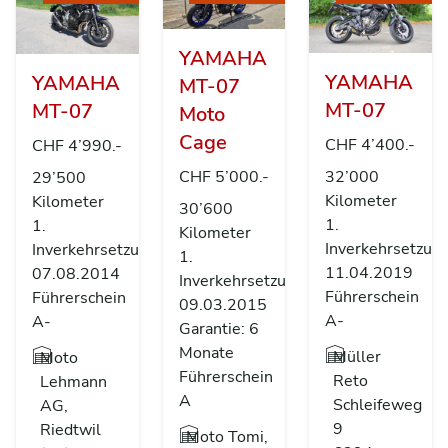
YAMAHA
YAMAHA
YAMAHA
MT-07
MT-07
MT-07
Moto
Cage
CHF 4’400.-
CHF 4’990.-
CHF 5’000.-
32’000
29’500
Kilometer
Kilometer
30’600
1.
1.
Kilometer
Inverkehrsetzun
Inverkehrsetzung
1.
11.04.2019
07.08.2014
Inverkehrsetzung
Führerschein
Führerschein
09.03.2015
A-
A-
Garantie: 6
Monate
Müller
Moto
Führerschein
Reto
Lehmann
A
Schleifeweg
AG,
9
Riedtwil
Moto Tomi,