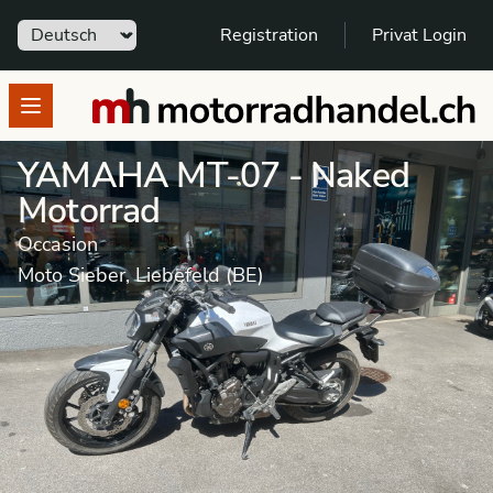
Sprache
Registration
Privat Login
motorradhandel.ch
Open menu
YAMAHA MT-07 - Naked
Motorrad
Occasion
Moto Sieber, Liebefeld (BE)
Motorrad
Occasion
Naked Motorrad
YAMAHA
MT 07
Dieses Fahrzeug wurde verkauft.
Weitere Angebote von Händler