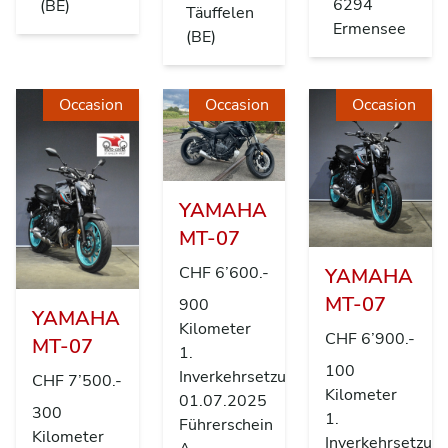
6294
(BE)
Täuffelen
Ermensee
(BE)
Occasion
Occasion
Occasion
YAMAHA
MT-07
CHF 6’600.-
YAMAHA
MT-07
900
YAMAHA
Kilometer
CHF 6’900.-
MT-07
1.
100
Inverkehrsetzung
CHF 7’500.-
Kilometer
01.07.2025
300
1.
Führerschein
Kilometer
Inverkehrsetzun