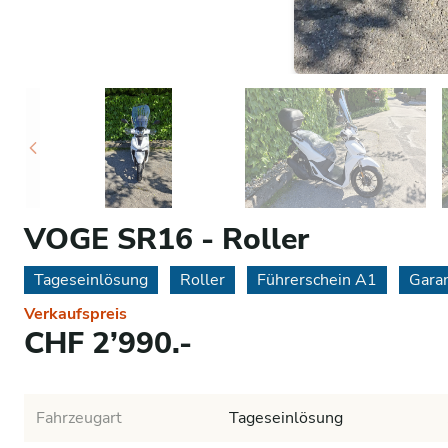
VOGE SR16 - Roller
Tageseinlösung
Roller
Führerschein A1
Garan
Verkaufspreis
CHF 2’990.-
Fahrzeugart
Tageseinlösung