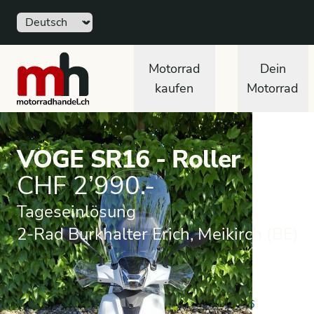
Sprache
motorradhandel.ch
Motorrad
Dein
kaufen
Motorrad
VOGE SR16 - Roller
CHF 2’990.-
Tageseinlösung
2-Rad Burkhalter Erich, Meikirch (BE)
Tageseinlösung
Roller
VOGE
SR16