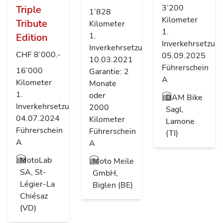
3’200
Triple
1’828
Kilometer
Tribute
Kilometer
1.
1.
Edition
Inverkehrsetzun
Inverkehrsetzung
CHF 8’000.-
05.09.2025
10.03.2021
Führerschein
16’000
Garantie: 2
A
Kilometer
Monate
1.
oder
DAM Bike
Inverkehrsetzung
2000
Sagl,
04.07.2024
Kilometer
Lamone
Führerschein
Führerschein
(TI)
A
A
MotoLab
Moto Meile
SA, St-
GmbH,
Légier-La
Biglen (BE)
Chiésaz
(VD)