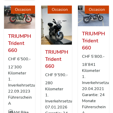
Occasion
Occasion
Occasion
TRIUMPH
TRIUMPH
Trident
Trident
660
660
TRIUMPH
CHF 5’800.-
Trident
CHF 6’500.-
18’841
660
12’300
Kilometer
Kilometer
CHF 9’590.-
1.
1.
Inverkehrsetzun
280
Inverkehrsetzung
20.04.2021
Kilometer
22.09.2023
Garantie: 24
1.
Führerschein
Monate
Inverkehrsetzung
A
Führerschein
07.01.2026
DAM Bike
A