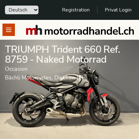
Sprache
Registration
Privat Login
motorradhandel.ch
Open menu
TRIUMPH Trident 660 Ref.
8759 - Naked Motorrad
Occasion
Bächli Motorcycles, Dietikon (ZH)
Motorrad
Occasion
Naked Motorrad
TRIUMPH
Trident 660
Dieses Fahrzeug wurde verkauft.
Weitere Angebote von Händler