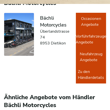
Bächli Motorcycles
Bächli
Occasionen
Motorcycles
Angebote
Überlandstrasse
Vorführfahrzeuge
74
Angebote
8953 Dietikon
Neufahrzeug
Angebote
Zu den
Händlerdetails
Ähnliche Angebote vom Händler
Bächli Motorcycles