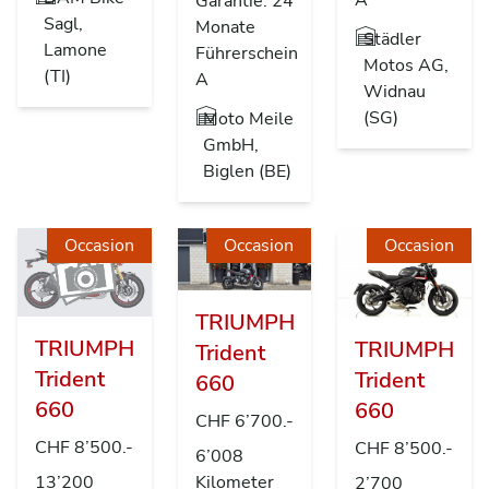
Garantie: 24
Sagl,
Monate
Städler
Lamone
Führerschein
Motos AG,
(TI)
A
Widnau
(SG)
Moto Meile
GmbH,
Biglen (BE)
Occasion
Occasion
Occasion
TRIUMPH
TRIUMPH
TRIUMPH
Trident
Trident
Trident
660
660
660
CHF 6’700.-
CHF 8’500.-
CHF 8’500.-
6’008
13’200
Kilometer
2’700