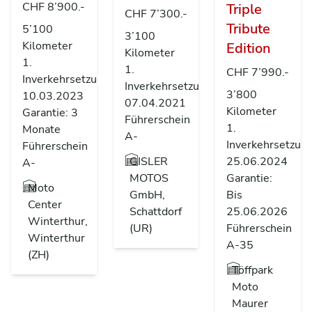
CHF 8’900.-
Triple
CHF 7’300.-
Tribute
5’100
3’100
Kilometer
Edition
Kilometer
1.
1.
CHF 7’990.-
Inverkehrsetzung
Inverkehrsetzung
3’800
10.03.2023
07.04.2021
Kilometer
Garantie: 3
Führerschein
1.
Monate
A-
Inverkehrsetzun
Führerschein
GISLER
25.06.2024
A-
MOTOS
Garantie:
Moto
GmbH,
Bis
Center
Schattdorf
25.06.2026
Winterthur,
(UR)
Führerschein
Winterthur
A-35
(ZH)
Töffpark
Moto
Maurer