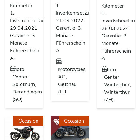
Kilometer
1.
Kilometer
1.
Inverkehrsetzung
1.
Inverkehrsetzung
21.09.2022
Inverkehrsetzun
29.04.2021
Garantie: 3
28.03.2024
Garantie: 3
Monate
Garantie: 3
Monate
Führerschein
Monate
Führerschein
A
Führerschein
A-
A
Iff
Moto
Motorcycles
Moto
Center
AG,
Center
Solothurn,
Gettnau
Winterthur,
Derendingen
(LU)
Winterthur
(SO)
(ZH)
Occasion
Occasion