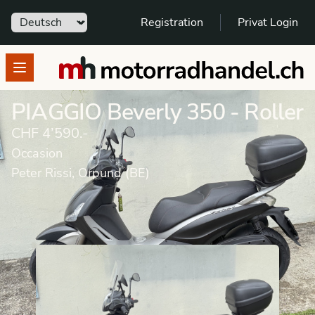
Sprache
Registration
Privat Login
motorradhandel.ch
Open menu
PIAGGIO Beverly 350 - Roller
CHF 4’590.-
Occasion
Peter Rissi, Orpund (BE)
Occasion
Roller
PIAGGIO
Beverly 350