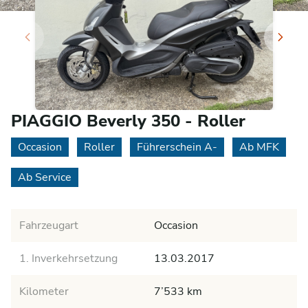
PIAGGIO Beverly 350 - Roller
Occasion
Roller
Führerschein A-
Ab MFK
Ab Service
Fahrzeugart
Occasion
1. Inverkehrsetzung
13.03.2017
Kilometer
7’533 km