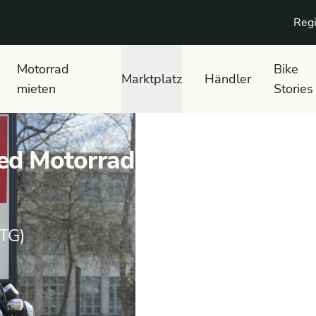
Regi
Motorrad
Bike
Marktplatz
Händler
mieten
Stories
ed Motorrad
TG)
ST 125 Dax