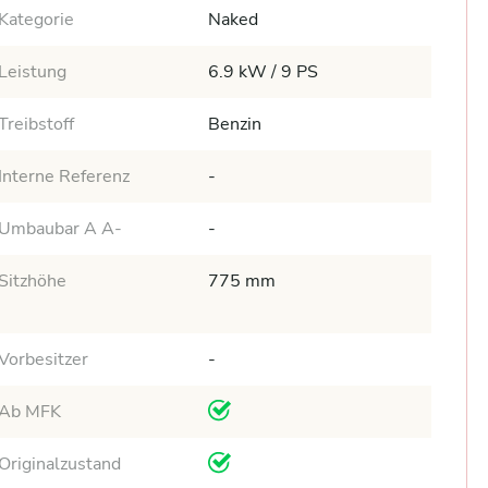
Kategorie
Naked
Leistung
6.9 kW / 9 PS
Treibstoff
Benzin
Interne Referenz
-
Umbaubar A A-
-
Sitzhöhe
775 mm
Vorbesitzer
-
Ab MFK
Originalzustand