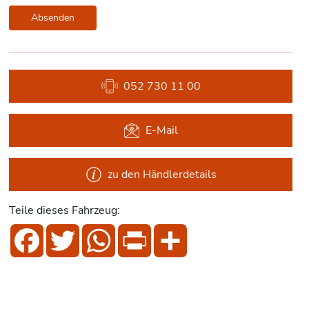
Absenden
052 730 11 00
E-Mail
zu den Händlerdetails
Teile dieses Fahrzeug:
Facebook
Twitter
WhatsApp
Print
Share