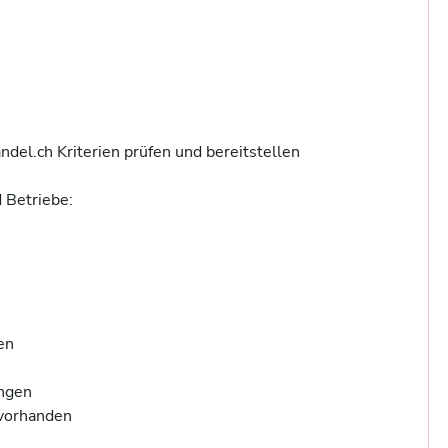
el.ch Kriterien prüfen und bereitstellen

Betriebe:

n 



gen 

orhanden 
