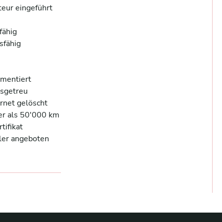
ur eingeführt 

ähig 

fähig  

entiert 

sgetreu 

net gelöscht 

r als 50'000 km 

fikat 

er angeboten 
