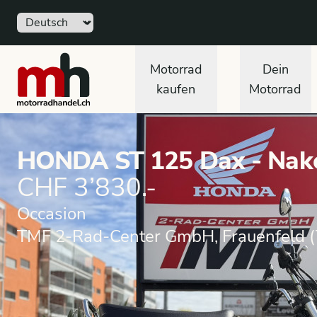
Sprache
motorradhandel.ch
Motorrad
Dein
kaufen
Motorrad
HONDA ST 125 Dax - Nak
CHF 3’830.-
Occasion
TMF 2-Rad-Center GmbH, Frauenfeld (
Motorrad
Occasion
Naked Motorrad
HONDA