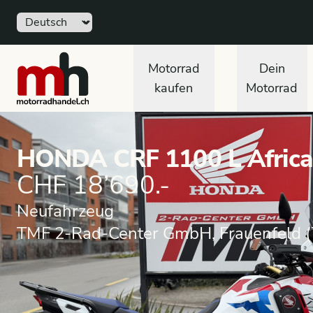
Sprache
motorradhandel.ch
Motorrad
Dein
kaufen
Motorrad
HONDA CRF 1100 L Africa 
CHF 18’690.-
Neufahrzeug
TMF 2-Rad-Center GmbH, Frauenfeld (
Motorrad
Neufahrzeug
Enduro Motorrad
HON