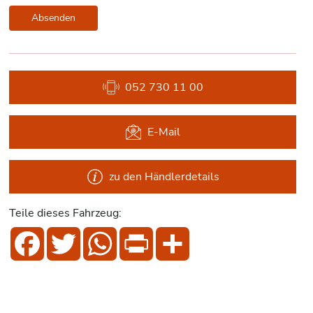
Absenden
052 730 11 00
E-Mail
zu den Händlerdetails
Teile dieses Fahrzeug:
Facebook
Twitter
WhatsApp
Print
Share