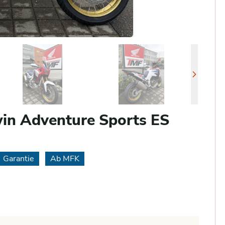
in Adventure Sports ES
Garantie
Ab MFK