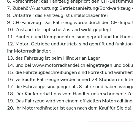
6. Vorschriften: das Fahrzeug enspricht den CH-Bestimmun
7. Zubehör/Ausrüstung: Betriebsanleitung/Bordwerkzeug v
8. Unfallfrei: das Fahrzeug ist unfallschadenfrei 

9. CH-Fahrzeug: Das Fahrzeug wurde durch den CH-Importe
10. Zustand: der optische Zustand wirkt gepflegt 

11. Bauteile und Komponenten: sind geprüft und funktionsf
12. Motor, Getriebe und Antrieb: sind geprüft und funktions
Ihr Motorradhändler:

13. das Fahrzeug ist beim Händler an Lager 

14. und bei www.motorradhandel.ch eingetragen und dokum
15. die Fahrzeugbeschreibungen sind korrekt und wahrheit
16. verkaufte Fahrzeuge werden innert 24 Stunden im Inter
17. die Fahrzeuge sind jünger als 8 Jahre und haben wenige
18. Der Käufer erhält das vom Händler unterschriebene Zerti
19. Das Fahrzeug wird von einem offiziellen Motorradhändl