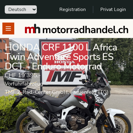
Sprache
Registration
Privat Login
motorradhandel.ch
Open menu
HONDA CRF 1100 L Africa
Twin Adventure Sports ES
DCT - Enduro Motorrad
CHF 19’395.-
Vorführfahrzeug
TMF 2-Rad-Center GmbH, Frauenfeld (TG)
Motorrad
Vorführfahrzeug
Enduro Motorrad
HONDA
CRF 1100 Africa Twin Adventure Sports DCT