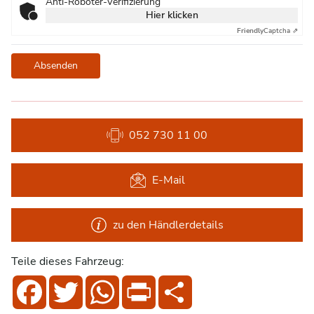
Anti-Roboter-Verifizierung
Hier klicken
Friendly
Captcha ⇗
Absenden
052 730 11 00
E-Mail
zu den Händlerdetails
Teile dieses Fahrzeug:
Facebook
Twitter
WhatsApp
Print
Share