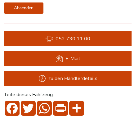
Absenden
052 730 11 00
E-Mail
zu den Händlerdetails
Teile dieses Fahrzeug:
Facebook
Twitter
WhatsApp
Print
Share