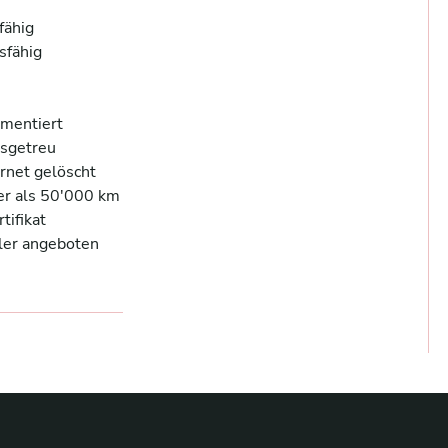
ähig 

fähig  

entiert 

sgetreu 

net gelöscht 

r als 50'000 km 

fikat 

er angeboten 
