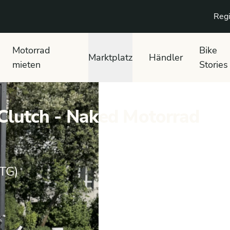
Regi
Motorrad
Bike
Marktplatz
Händler
mieten
Stories
lutch - Naked Motorrad
TG)
A
CB 750 Hornet