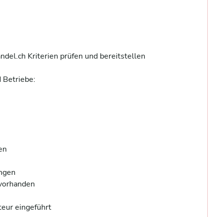
el.ch Kriterien prüfen und bereitstellen

Betriebe:

n 



gen 

orhanden 

ur eingeführt 
