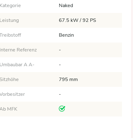
Kategorie
Naked
Leistung
67.5 kW / 92 PS
Treibstoff
Benzin
Interne Referenz
-
Umbaubar A A-
-
Sitzhöhe
795 mm
Vorbesitzer
-
Ab MFK