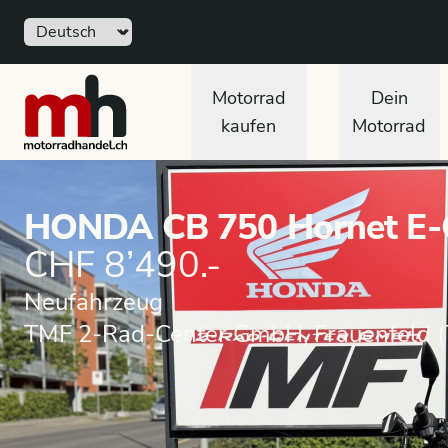
Sprache
motorradhandel.ch
Motorrad
Dein
kaufen
Motorrad
HONDA CB 750 Hornet E-C
CHF 8’490.-
Neufahrzeug
TMF 2-Rad-Center GmbH, Frauenfeld (
Motorrad
Neufahrzeug
Naked Motorrad
HOND