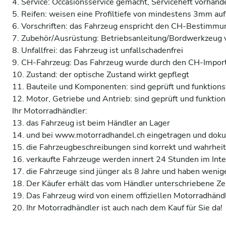
4. Service: Occasionsservice gemacht, Serviceheft vorhande
5. Reifen: weisen eine Profiltiefe von mindestens 3mm auf 
6. Vorschriften: das Fahrzeug enspricht den CH-Bestimmun
7. Zubehör/Ausrüstung: Betriebsanleitung/Bordwerkzeug v
8. Unfallfrei: das Fahrzeug ist unfallschadenfrei 

9. CH-Fahrzeug: Das Fahrzeug wurde durch den CH-Importe
10. Zustand: der optische Zustand wirkt gepflegt 

11. Bauteile und Komponenten: sind geprüft und funktionsf
12. Motor, Getriebe und Antrieb: sind geprüft und funktions
Ihr Motorradhändler:

13. das Fahrzeug ist beim Händler an Lager 

14. und bei www.motorradhandel.ch eingetragen und dokum
15. die Fahrzeugbeschreibungen sind korrekt und wahrheit
16. verkaufte Fahrzeuge werden innert 24 Stunden im Inter
17. die Fahrzeuge sind jünger als 8 Jahre und haben wenige
18. Der Käufer erhält das vom Händler unterschriebene Zerti
19. Das Fahrzeug wird von einem offiziellen Motorradhändl