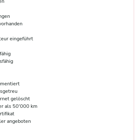
n 



gen 

orhanden 

ur eingeführt 

ähig 

fähig  

entiert 

sgetreu 

net gelöscht 

r als 50'000 km 

fikat 

er angeboten 
