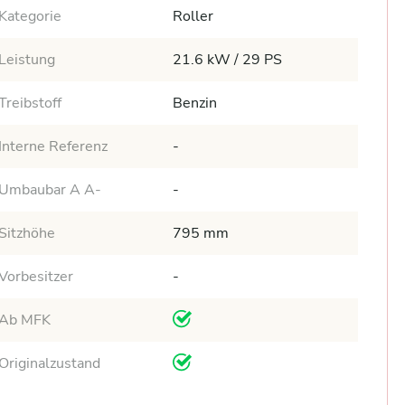
Kategorie
Roller
Leistung
21.6 kW / 29 PS
Treibstoff
Benzin
Interne Referenz
-
Umbaubar A A-
-
Sitzhöhe
795 mm
Vorbesitzer
-
Ab MFK
Originalzustand