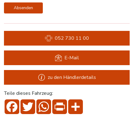
Absenden
052 730 11 00
E-Mail
zu den Händlerdetails
Teile dieses Fahrzeug:
Facebook
Twitter
WhatsApp
Print
Share