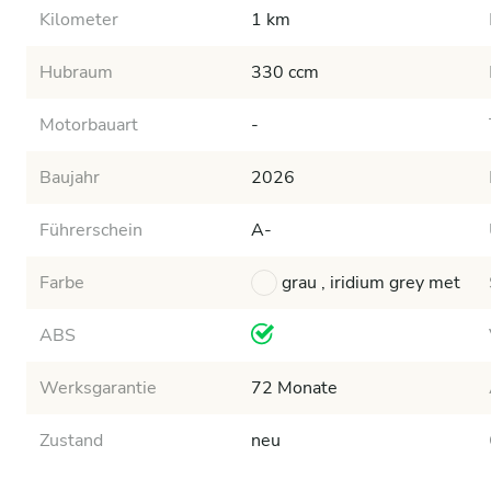
Kilometer
1 km
Hubraum
330 ccm
Motorbauart
-
Baujahr
2026
Führerschein
A-
Farbe
grau , iridium grey met
ABS
Werksgarantie
72 Monate
Zustand
neu