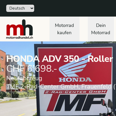
Sprache
motorradhandel.ch
Motorrad
Dein
kaufen
Motorrad
HONDA ADV 350 - Roller
CHF 6’698.-
Neufahrzeug
TMF 2-Rad-Center GmbH, Frauenfeld (
Neufahrzeug
Roller
HONDA
ADV 350