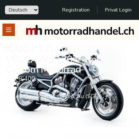
Sprache
Registration
Privat Login
motorradhandel.ch
Open menu
HARLEY-DAVIDSON
VRSCAW 1130 V-Rod -
Custom Motorrad
CHF 8’400.-
Occasion
Harley-Davidson St. Gallen, Au (SG)
Motorrad
Occasion
Custom Motorrad
HARLEY-DAVIDSON
V-Rod VRSC 1130