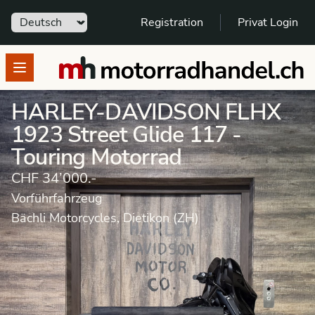
Sprache
Registration
Privat Login
motorradhandel.ch
Open menu
HARLEY-DAVIDSON FLHX
1923 Street Glide 117 -
Touring Motorrad
CHF 34’000.-
Vorführfahrzeug
Bächli Motorcycles, Dietikon (ZH)
Motorrad
Vorführfahrzeug
Touring Motorrad
HARLEY-DAVIDSON
Street Glide FLHX 1923