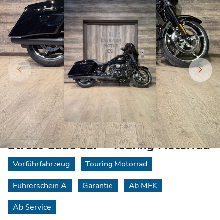
HARLEY-DAVIDSON FLHX 1923
Street Glide 117 - Touring Motorrad
Vorführfahrzeug
Touring Motorrad
Führerschein A
Garantie
Ab MFK
Ab Service