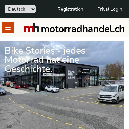
Sprache
Registration
Privat Login
motorradhandel.ch
Open menu
Bike Stories - jedes
Motorrad hat eine
Geschichte.
SCHNELL GEFUNDEN - SPANNENDE
GESCHICHTEN
Bike Stories