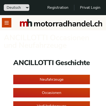
Sprache
Registration
Privat Login
motorradhandel.ch
Open menu
ANCILLOTTI Occasionen
und Neufahrzeuge
ANCILLOTTI Geschichte
Neufahrzeuge
Occasionen