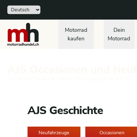
Sprache
motorradhandel.ch
Motorrad
Dein
kaufen
Motorrad
AJS Occasionen und Neu
Hier findest du alle aktuellen Fahrzeugangebote von AJS
AJS Geschichte
Neufahrzeuge
Occasionen