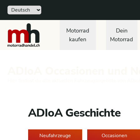
Sprache
motorradhandel.ch
Motorrad
Dein
kaufen
Motorrad
ADIoA Occasionen und N
Hier findest du alle aktuellen Fahrzeugangebote von ADIo
ADIoA Geschichte
Neufahrzeuge
Occasionen