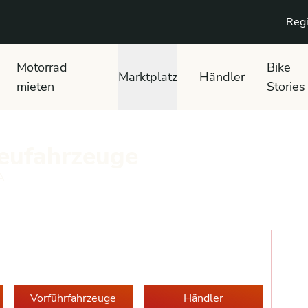
Regi
Motorrad
Bike
Marktplatz
Händler
mieten
Stories
eufahrzeuge
A
Vorführfahrzeuge
Händler