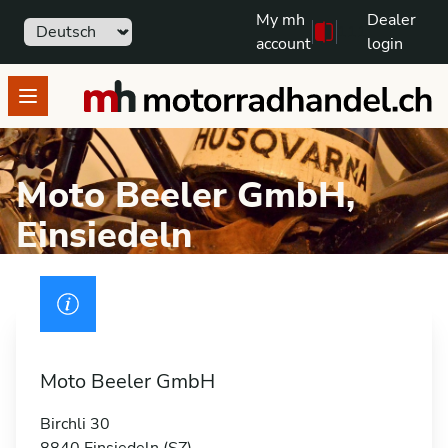
My mh
Dealer
Sprache
111
Free text search
account
login
motorradhandel.ch
Open menu
Moto Beeler GmbH,
Einsiedeln
Führerschein
Moto Beeler GmbH
Birchli 30