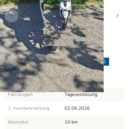
VOGE SR16 - Roller
Tageseinlösung
Roller
Führerschein A1
Garantie
Ab MFK
Ab Service
Fahrzeugart
Tageseinlösung
1. Inverkehrsetzung
02.06.2026
Kilometer
10 km