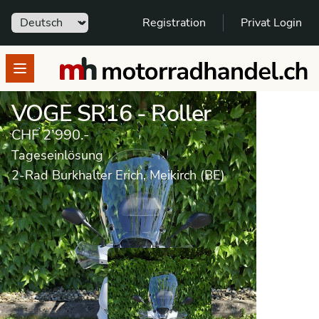
Sprache
Registration
Privat Login
motorradhandel.ch
Open menu
VOGE SR16 - Roller
CHF 2’990.-
Tageseinlösung
2-Rad Burkhalter Erich, Meikirch (BE)
Tageseinlösung
Roller
VOGE
SR16