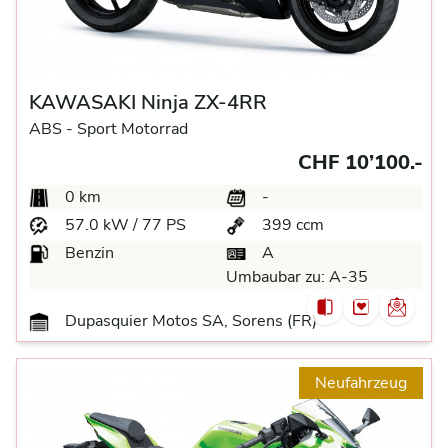
KAWASAKI Ninja ZX-4RR
ABS -
Sport Motorrad
CHF 10’100.-
0 km
-
57.0 kW / 77 PS
399 ccm
Benzin
A
Umbaubar zu:
A-35
Dupasquier Motos SA, Sorens (FR)
Neufahrzeug