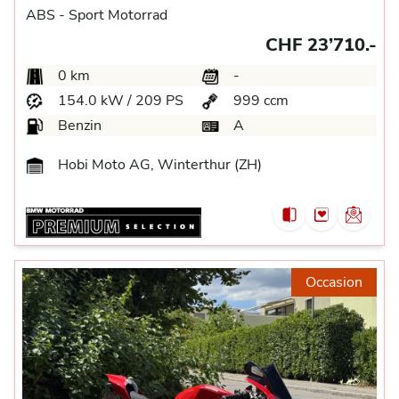
ABS -
Sport Motorrad
CHF 23’710.-
0 km
-
154.0 kW / 209 PS
999 ccm
Benzin
A
Hobi Moto AG, Winterthur (ZH)
Occasion