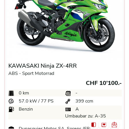
KAWASAKI Ninja ZX-4RR
ABS -
Sport Motorrad
CHF 10’100.-
0 km
-
57.0 kW / 77 PS
399 ccm
Benzin
A
Umbaubar zu:
A-35
Dupasquier Motos SA, Sorens (FR)