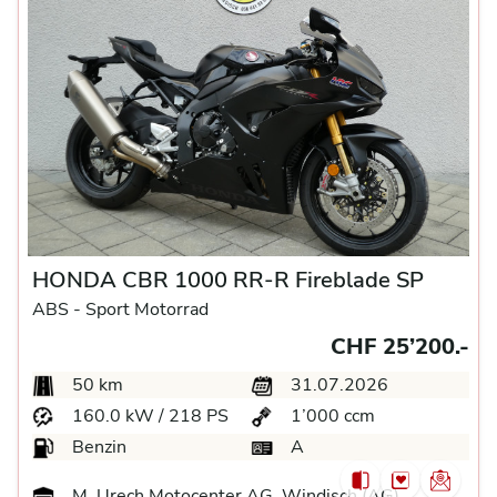
HONDA CBR 1000 RR-R Fireblade SP
ABS -
Sport Motorrad
CHF 25’200.-
50 km
31.07.2026
160.0 kW / 218 PS
1’000 ccm
Benzin
A
M. Urech Motocenter AG, Windisch (AG)