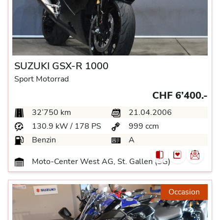
SUZUKI GSX-R 1000
Sport Motorrad
CHF 6’400.-
32’750 km
21.04.2006
130.9 kW / 178 PS
999 ccm
Benzin
A
Moto-Center West AG, St. Gallen (SG)
Occasion