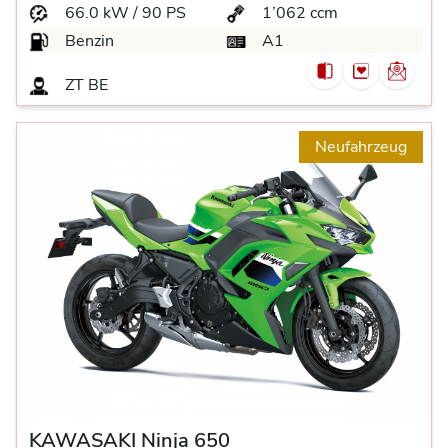
66.0 kW / 90 PS
1’062 ccm
Benzin
A1
ZT BE
Neufahrzeug
KAWASAKI Ninja 650