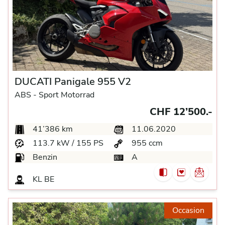
DUCATI Panigale 955 V2
ABS -
Sport Motorrad
CHF 12’500.-
41’386 km
11.06.2020
113.7 kW / 155 PS
955 ccm
Benzin
A
KL BE
Occasion