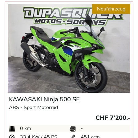
Neufahrzeug
KAWASAKI Ninja 500 SE
ABS -
Sport Motorrad
CHF 7’200.-
0 km
-
33.4 kW / 45 PS
451 ccm