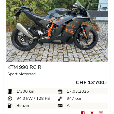
KTM 990 RC R
Sport Motorrad
CHF 13’700.-
1’300 km
17.03.2026
94.0 kW / 128 PS
947 ccm
Benzin
A