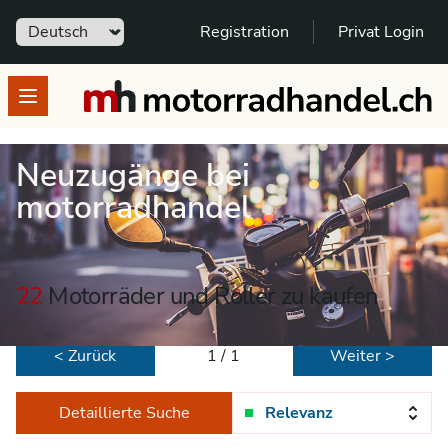
Sprache
Registration
Privat Login
motorradhandel.ch
Open menu
Neuzugänge bei
motorradhandel
22
Motorräder und Roller zu kaufen
< Zurück
1 / 1
Weiter >
Detaillierte Suche
Relevanz