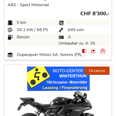
ABS -
Sport Motorrad
CHF 8’300.-
0 km
-
50.2 kW / 68 PS
649 ccm
Benzin
A
Umbaubar zu:
A-35
Dupasquier Motos SA, Sorens (FR)
Occasion