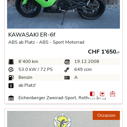
KAWASAKI ER-6f
ABS ab Platz -
ABS -
Sport Motorrad
CHF 1’650.-
8’400 km
19.12.2008
53.0 kW / 72 PS
649 ccm
Benzin
A
ab Platz!
Eichenberger Zweirad-Sport, Rothrist (AG)
Occasion