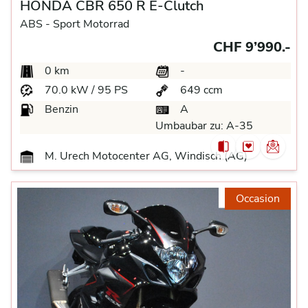
HONDA CBR 650 R E-Clutch
ABS -
Sport Motorrad
CHF 9’990.-
0 km
-
70.0 kW / 95 PS
649 ccm
Benzin
A
Umbaubar zu:
A-35
M. Urech Motocenter AG, Windisch (AG)
Occasion