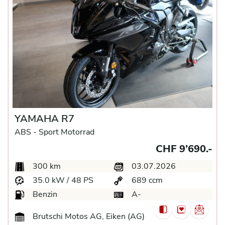
YAMAHA R7
ABS -
Sport Motorrad
CHF 9’690.-
300 km
03.07.2026
35.0 kW / 48 PS
689 ccm
Benzin
A-
Brutschi Motos AG, Eiken (AG)