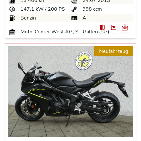
13’400 km
24.07.2013
147.1 kW / 200 PS
998 ccm
Benzin
A
Moto-Center West AG, St. Gallen (SG)
Neufahrzeug