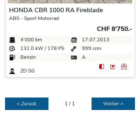
HONDA CBR 1000 RA Fireblade
ABS -
Sport Motorrad
CHF 8’750.-
4’000 km
17.07.2013
131.0 kW / 178 PS
999 ccm
Benzin
A
ZD SG
< Zurück
1 / 1
Weiter >