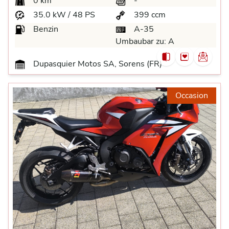
0 km
-
35.0 kW / 48 PS
399 ccm
Benzin
A-35
Umbaubar zu:
A
Dupasquier Motos SA, Sorens (FR)
Occasion