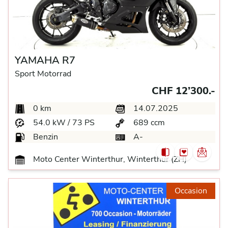
YAMAHA R7
Sport Motorrad
CHF 12’300.-
0 km
14.07.2025
54.0 kW / 73 PS
689 ccm
Benzin
A-
Moto Center Winterthur, Winterthur (ZH)
Occasion