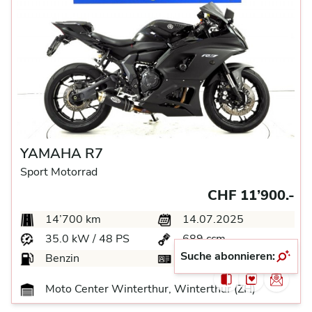
YAMAHA R7
Sport Motorrad
CHF 11’900.-
14’700 km
14.07.2025
35.0 kW / 48 PS
689 ccm
Suche abonnieren:
Benzin
A-
Moto Center Winterthur, Winterthur (ZH)