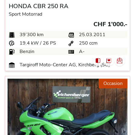
HONDA CBR 250 RA
Sport Motorrad
CHF 1’000.-
39’300 km
25.03.2011
19.4 kW / 26 PS
250 ccm
Benzin
A-
Targiroff Moto-Center AG, Kirchberg (SG)
Occasion