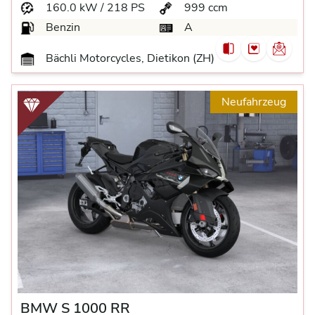
160.0 kW / 218 PS
999 ccm
Benzin
A
Bächli Motorcycles, Dietikon (ZH)
Neufahrzeug
BMW S 1000 RR