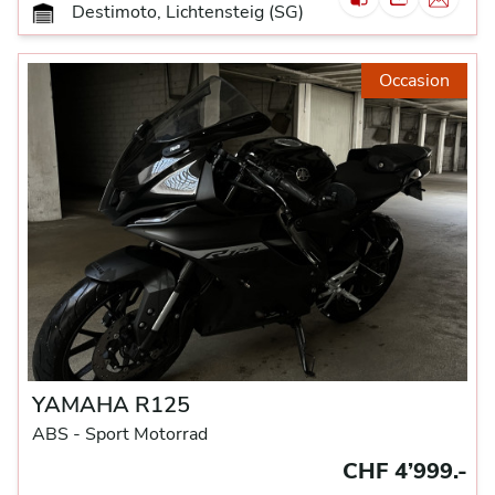
Destimoto, Lichtensteig (SG)
Occasion
YAMAHA R125
ABS -
Sport Motorrad
CHF 4’999.-