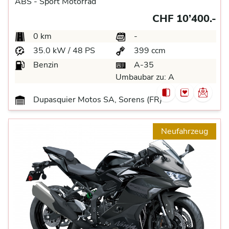
ABS -
Sport Motorrad
CHF 10’400.-
0 km
-
35.0 kW / 48 PS
399 ccm
Benzin
A-35
Umbaubar zu:
A
Dupasquier Motos SA, Sorens (FR)
Neufahrzeug