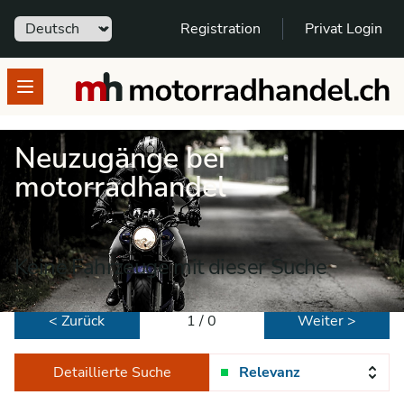
Sprache
Registration
Privat Login
motorradhandel.ch
Open menu
Neuzugänge bei
motorradhandel
Keine Fahrzeuge mit dieser Suche
< Zurück
1 / 0
Weiter >
Detaillierte Suche
Relevanz