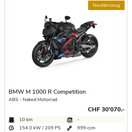
Neufahrzeug
BMW M 1000 R Competition
ABS -
Naked Motorrad
CHF 30’070.-
10 km
-
154.0 kW / 209 PS
999 ccm