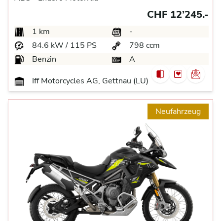
CHF 12’245.-
1 km
-
84.6 kW / 115 PS
798 ccm
Benzin
A
Iff Motorcycles AG, Gettnau (LU)
Neufahrzeug