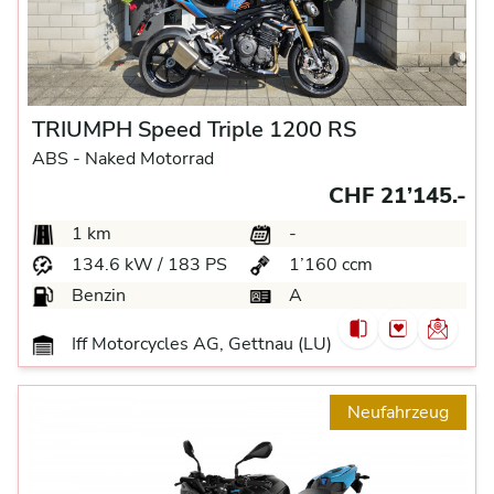
TRIUMPH Speed Triple 1200 RS
ABS -
Naked Motorrad
CHF 21’145.-
1 km
-
134.6 kW / 183 PS
1’160 ccm
Benzin
A
Iff Motorcycles AG, Gettnau (LU)
Neufahrzeug