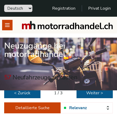
Sprache
Registration
Privat Login
motorradhandel.ch
Open menu
Neuzugänge bei
motorradhandel
57
Neufahrzeuge zu kaufen
< Zurück
1 / 3
Weiter >
Detaillierte Suche
Relevanz