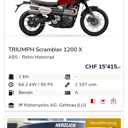
TRIUMPH Scrambler 1200 X
ABS -
Retro Motorrad
CHF 15’415.-
1 km
-
66.2 kW / 90 PS
1’197 ccm
Benzin
A
Iff Motorcycles AG, Gettnau (LU)
Neufahrzeug