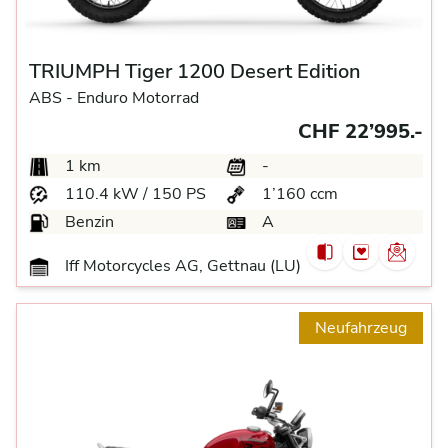
TRIUMPH Tiger 1200 Desert Edition
ABS -
Enduro Motorrad
CHF 22’995.-
1 km
-
110.4 kW / 150 PS
1’160 ccm
Benzin
A
Iff Motorcycles AG, Gettnau (LU)
Neufahrzeug