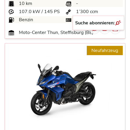
10 km
-
107.0 kW / 145 PS
1’300 ccm
Benzin
A
Suche abonnieren:
Moto-Center Thun, Steffisburg (BE)
Neufahrzeug