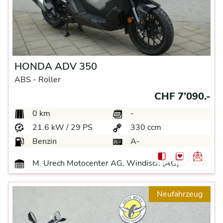
HONDA ADV 350
ABS -
Roller
CHF 7’090.-
0 km
-
21.6 kW / 29 PS
330 ccm
Benzin
A-
M. Urech Motocenter AG, Windisch (AG)
Neufahrzeug