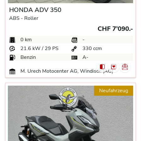
HONDA ADV 350
ABS -
Roller
CHF 7’090.-
0 km
-
21.6 kW / 29 PS
330 ccm
Benzin
A-
M. Urech Motocenter AG, Windisch (AG)
Neufahrzeug