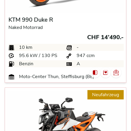
KTM 990 Duke R
Naked Motorrad
CHF 14’490.-
10 km
-
95.6 kW / 130 PS
947 ccm
Benzin
A
Moto-Center Thun, Steffisburg (BE)
Neufahrzeug