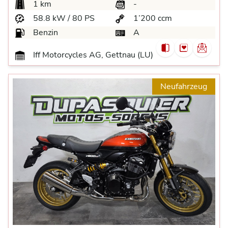
1 km
-
58.8 kW / 80 PS
1’200 ccm
Benzin
A
Iff Motorcycles AG, Gettnau (LU)
Neufahrzeug