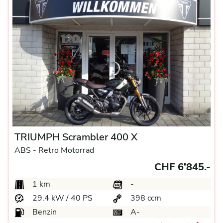
TRIUMPH Scrambler 400 X
ABS -
Retro Motorrad
CHF 6’845.-
1 km
-
29.4 kW / 40 PS
398 ccm
Benzin
A-