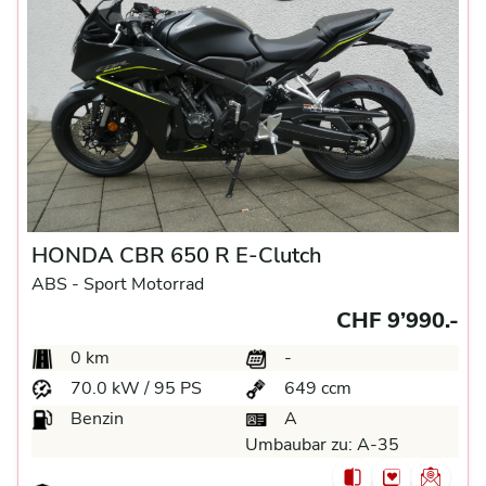
HONDA CBR 650 R E-Clutch
ABS -
Sport Motorrad
CHF 9’990.-
0 km
-
70.0 kW / 95 PS
649 ccm
Benzin
A
Umbaubar zu:
A-35