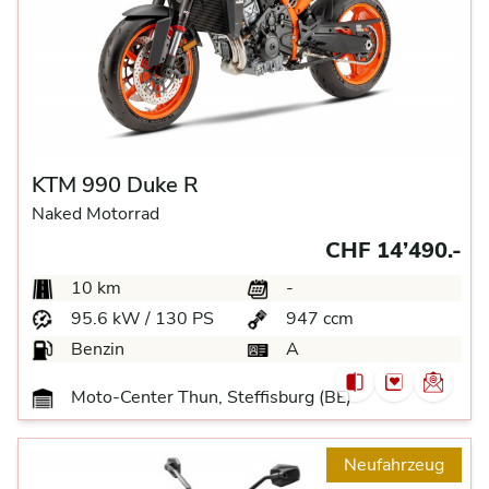
KTM 990 Duke R
Naked Motorrad
CHF 14’490.-
10 km
-
95.6 kW / 130 PS
947 ccm
Benzin
A
Moto-Center Thun, Steffisburg (BE)
Neufahrzeug