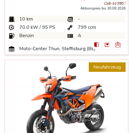
CHF 11’290.-
Aktionspreis bis 30.09.2026
10 km
-
70.0 kW / 95 PS
799 ccm
Benzin
A
Moto-Center Thun, Steffisburg (BE)
Neufahrzeug