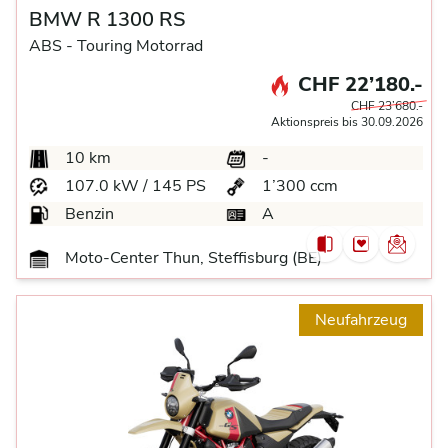
BMW R 1300 RS
ABS -
Touring Motorrad
CHF 22’180.-
CHF 23’680.-
Aktionspreis bis 30.09.2026
10 km
-
107.0 kW / 145 PS
1’300 ccm
Benzin
A
Moto-Center Thun, Steffisburg (BE)
Neufahrzeug