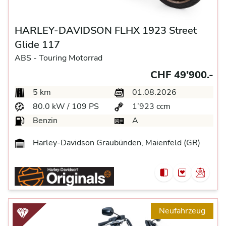
HARLEY-DAVIDSON FLHX 1923 Street
Glide 117
ABS -
Touring Motorrad
CHF 49’900.-
5 km
01.08.2026
80.0 kW / 109 PS
1’923 ccm
Benzin
A
Harley-Davidson Graubünden, Maienfeld (GR)
Neufahrzeug