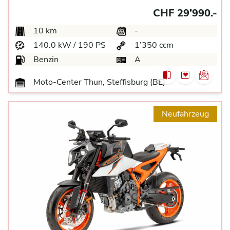
CHF 29’990.-
10 km
-
140.0 kW / 190 PS
1’350 ccm
Benzin
A
Moto-Center Thun, Steffisburg (BE)
Neufahrzeug