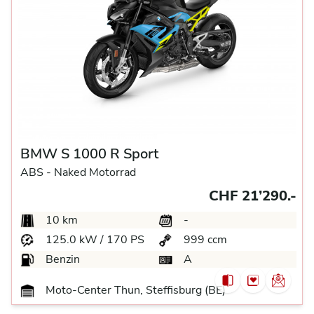
BMW S 1000 R Sport
ABS -
Naked Motorrad
CHF 21’290.-
10 km
-
125.0 kW / 170 PS
999 ccm
Benzin
A
Moto-Center Thun, Steffisburg (BE)