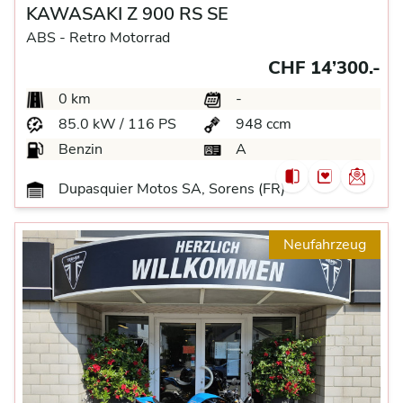
KAWASAKI Z 900 RS SE
ABS -
Retro Motorrad
CHF 14’300.-
0 km
-
85.0 kW / 116 PS
948 ccm
Benzin
A
Dupasquier Motos SA, Sorens (FR)
Neufahrzeug