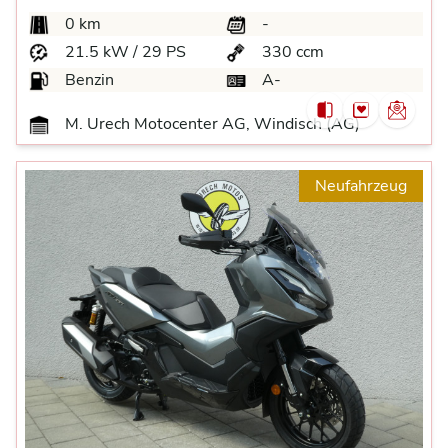
0 km
-
21.5 kW / 29 PS
330 ccm
Benzin
A-
M. Urech Motocenter AG, Windisch (AG)
Neufahrzeug