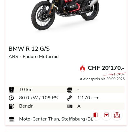
BMW R 12 G/S
ABS -
Enduro Motorrad
CHF 20’170.-
CHF 21’670.-
Aktionspreis bis 30.09.2026
10 km
-
80.0 kW / 109 PS
1’170 ccm
Benzin
A
Moto-Center Thun, Steffisburg (BE)