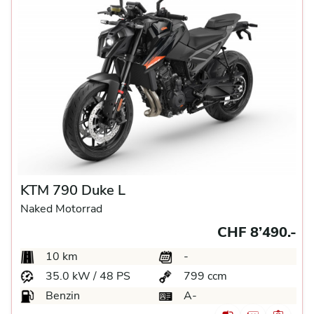
KTM 790 Duke L
Naked Motorrad
CHF 8’490.-
10 km
-
35.0 kW / 48 PS
799 ccm
Benzin
A-