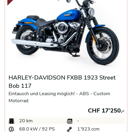
HARLEY-DAVIDSON FXBB 1923 Street
Bob 117
Eintausch und Leasing möglich! -
ABS -
Custom
Motorrad
CHF 17’250.-
20 km
-
68.0 kW / 92 PS
1’923 ccm