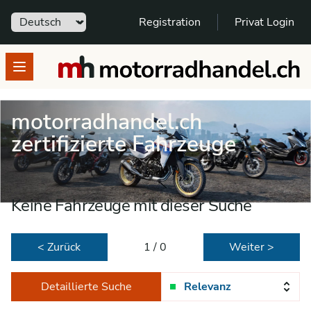
Sprache
Registration
Privat Login
motorradhandel.ch
Open menu
motorradhandel.ch
zertifizierte Fahrzeuge
Keine Fahrzeuge mit dieser Suche
< Zurück
1 / 0
Weiter >
Detaillierte Suche
Relevanz