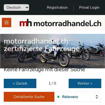
Sprache
Registration
Privat Login
motorradhandel.ch
Open menu
motorradhandel.ch
zertifizierte Fahrzeuge
Keine Fahrzeuge mit dieser Suche
< Zurück
1 / 0
Weiter >
Detaillierte Suche
Relevanz