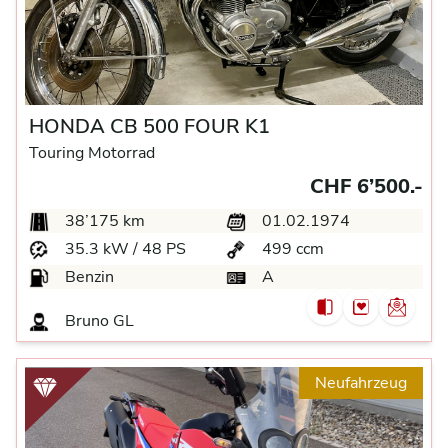
HONDA CB 500 FOUR K1
Touring Motorrad
CHF 6’500.-
38’175 km
01.02.1974
35.3 kW / 48 PS
499 ccm
Benzin
A
Bruno GL
Neufahrzeug