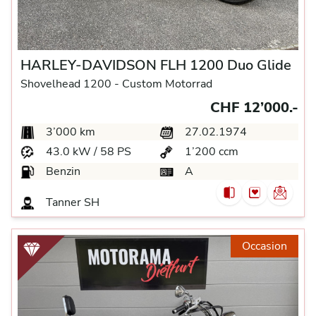
HARLEY-DAVIDSON FLH 1200 Duo Glide
Shovelhead 1200 -
Custom Motorrad
CHF 12’000.-
3’000 km
27.02.1974
43.0 kW / 58 PS
1’200 ccm
Benzin
A
Tanner
SH
Occasion