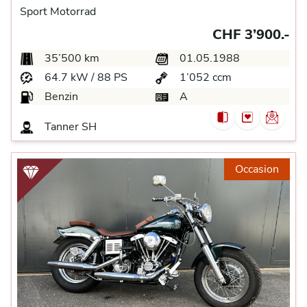
Sport Motorrad
CHF 3’900.-
35’500 km
01.05.1988
64.7 kW / 88 PS
1’052 ccm
Benzin
A
Tanner
SH
Occasion