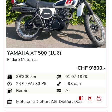
YAMAHA XT 500 (1U6)
Enduro Motorrad
CHF 9’800.-
39’300 km
01.07.1979
24.0 kW / 33 PS
498 ccm
Benzin
A-
Motorama Dietfurt AG, Dietfurt (SG)