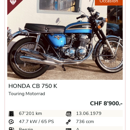
Occasion
HONDA CB 750 K
Touring Motorrad
CHF 8’900.-
67’201 km
13.06.1979
47.7 kW / 65 PS
736 ccm
Benzin
A