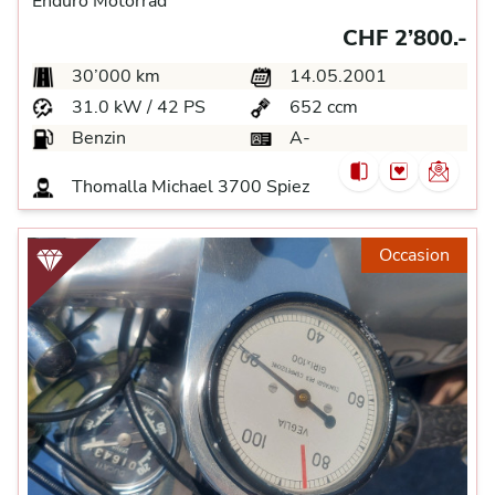
Enduro Motorrad
CHF 2’800.-
30’000 km
14.05.2001
31.0 kW / 42 PS
652 ccm
Benzin
A-
Thomalla Michael
3700 Spiez
Occasion