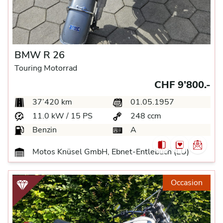
BMW R 26
Touring Motorrad
CHF 9’800.-
37’420 km
01.05.1957
11.0 kW / 15 PS
248 ccm
Benzin
A
Motos Knüsel GmbH, Ebnet-Entlebuch (LU)
Occasion