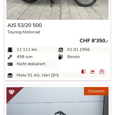
AJS 53/20 500
Touring Motorrad
CHF 8’350.-
11’111 km
01.01.1956
498 ccm
Benzin
Nicht deklariert
Moto 91 AG, Höri (ZH)
Occasion