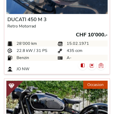
DUCATI 450 M 3
Retro Motorrad
CHF 10’000.-
28’000 km
15.02.1971
22.8 kW / 31 PS
435 ccm
Benzin
A-
JO NW
Occasion