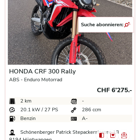
Suche abonnieren:
HONDA CRF 300 Rally
ABS -
Enduro Motorrad
CHF 6’275.-
2 km
-
20.1 kW / 27 PS
286 ccm
Benzin
A-
Schönenberger Patrick Stepackerstrasse 18
8194 Hüntwangen