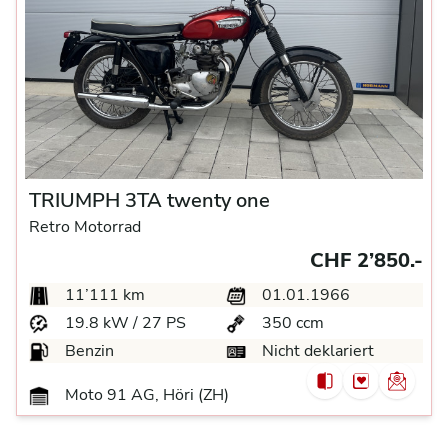
TRIUMPH 3TA twenty one
Retro Motorrad
CHF 2’850.-
11’111 km
01.01.1966
19.8 kW / 27 PS
350 ccm
Benzin
Nicht deklariert
Moto 91 AG, Höri (ZH)