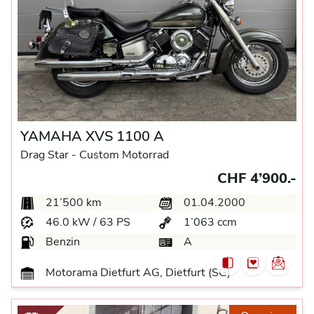
YAMAHA XVS 1100 A
Drag Star -
Custom Motorrad
CHF 4’900.-
21’500 km
01.04.2000
46.0 kW / 63 PS
1’063 ccm
Benzin
A
Motorama Dietfurt AG, Dietfurt (SG)