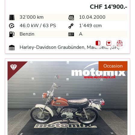
CHF 14’900.-
32’000 km
10.04.2000
46.0 kW / 63 PS
1’449 ccm
Benzin
A
Harley-Davidson Graubünden, Maienfeld (GR)
Occasion