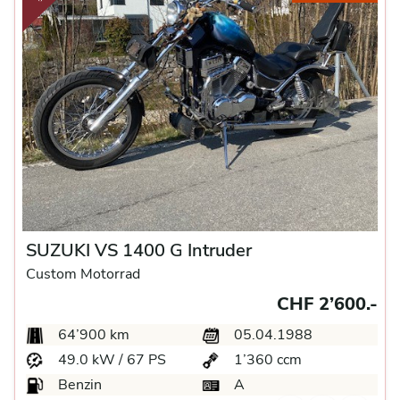
SUZUKI VS 1400 G Intruder
Custom Motorrad
CHF 2’600.-
64’900 km
05.04.1988
49.0 kW / 67 PS
1’360 ccm
Benzin
A