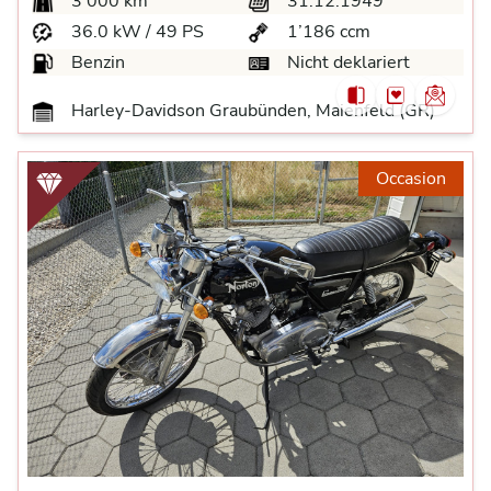
3’000 km
31.12.1949
36.0 kW / 49 PS
1’186 ccm
Benzin
Nicht deklariert
Harley-Davidson Graubünden, Maienfeld (GR)
Occasion