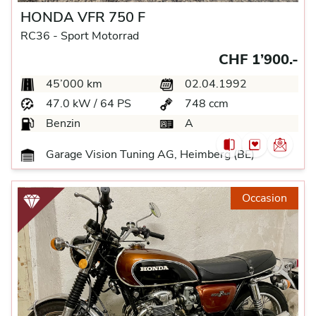
HONDA VFR 750 F
RC36 -
Sport Motorrad
CHF 1’900.-
45’000 km
02.04.1992
47.0 kW / 64 PS
748 ccm
Benzin
A
Garage Vision Tuning AG, Heimberg (BE)
Occasion