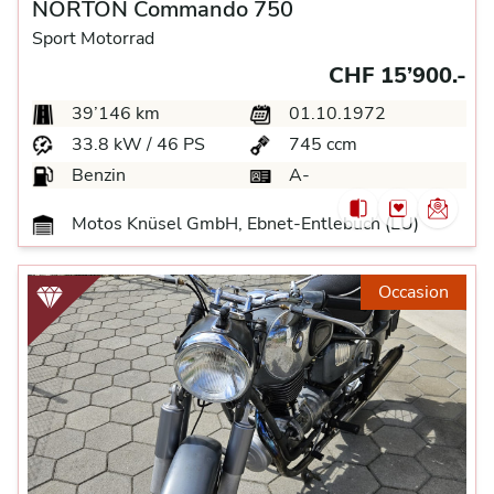
NORTON Commando 750
Sport Motorrad
CHF 15’900.-
39’146 km
01.10.1972
33.8 kW / 46 PS
745 ccm
Benzin
A-
Motos Knüsel GmbH, Ebnet-Entlebuch (LU)
Occasion