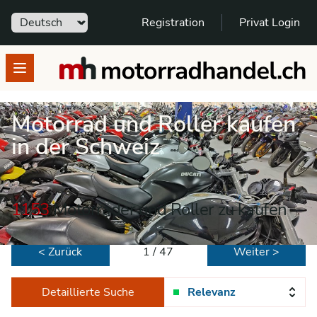
Sprache
Registration
Privat Login
motorradhandel.ch
Open menu
Motorrad und Roller kaufen
in der Schweiz
1153
Motorräder und Roller zu kaufen
< Zurück
1 / 47
Weiter >
Detaillierte Suche
Relevanz