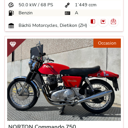
50.0 kW / 68 PS
1’449 ccm
Benzin
A
Bächli Motorcycles, Dietikon (ZH)
Occasion
NORTON Commando 750