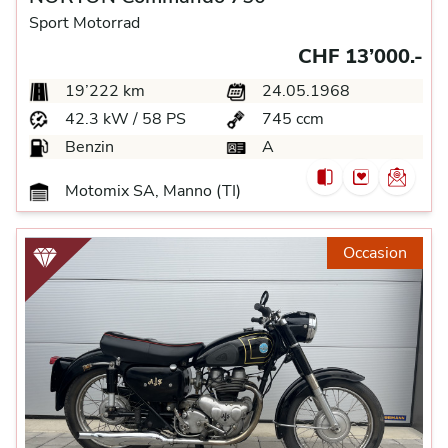
Sport Motorrad
CHF 13’000.-
19’222 km
24.05.1968
42.3 kW / 58 PS
745 ccm
Benzin
A
Motomix SA, Manno (TI)
Occasion