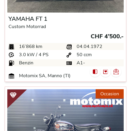
YAMAHA FT 1
Custom Motorrad
CHF 4’500.-
16’868 km
04.04.1972
3.0 kW / 4 PS
50 ccm
Benzin
A1-
Motomix SA, Manno (TI)
Occasion