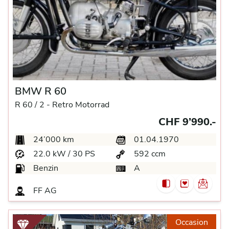
BMW R 60
R 60 / 2 -
Retro Motorrad
CHF 9’990.-
24’000 km
01.04.1970
22.0 kW / 30 PS
592 ccm
Benzin
A
FF AG
Occasion