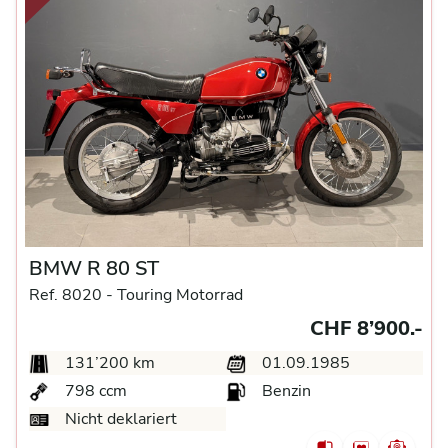
BMW R 80 ST
Ref. 8020 -
Touring Motorrad
CHF 8’900.-
131’200 km
01.09.1985
798 ccm
Benzin
Nicht deklariert