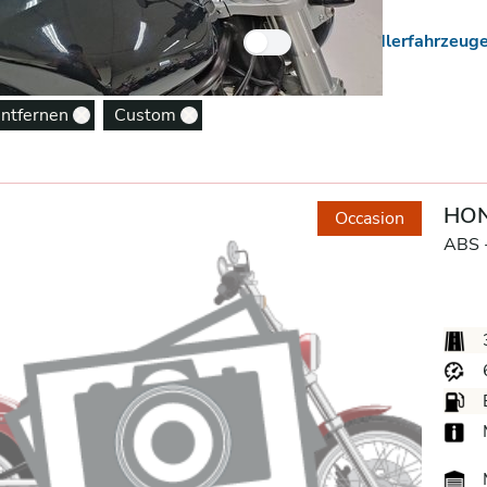
 Neuzugänge
Nur Händlerfahrzeug
entfernen
Custom
Remove option
Remove option
HON
Occasion
ABS 
M