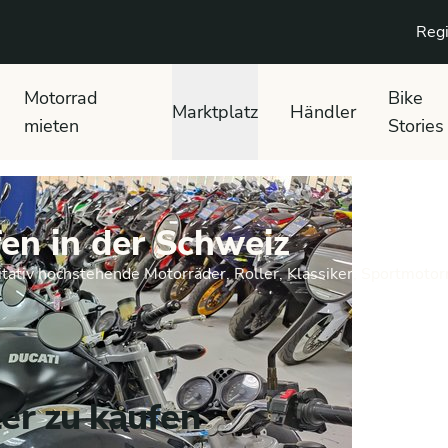
Regi
Motorrad
Bike
Marktplatz
Händler
mieten
Stories
en in der Schweiz
tativ hochstehende Motorräder, Roller, Klassiker, Sportmotor
er zu kaufen