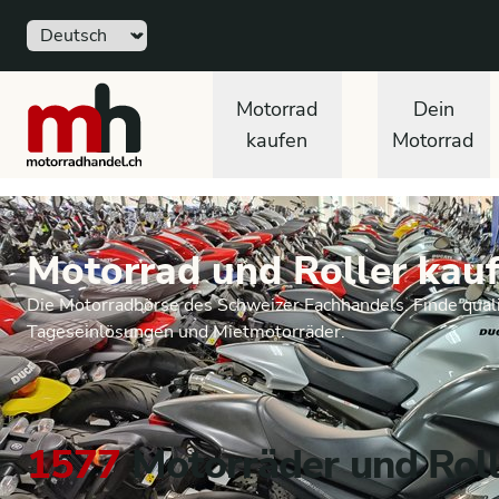
Sprache
motorradhandel.ch
Motorrad
Dein
kaufen
Motorrad
Motorrad und Roller kauf
Die Motorradbörse des Schweizer Fachhandels. Finde quali
Tageseinlösungen und Mietmotorräder.
1577
Motorräder und Roll