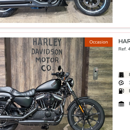
HAR
Occasion
Ref. 
B