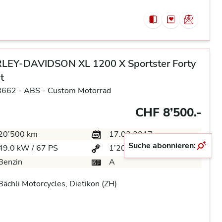
LEY-DAVIDSON XL 1200 X Sportster Forty
t
8662 -
ABS -
Custom Motorrad
CHF 8’500.-
20’500 km
17.03.2017
Suche abonnieren:
49.0 kW / 67 PS
1’202 ccm
Benzin
A
ächli Motorcycles, Dietikon (ZH)