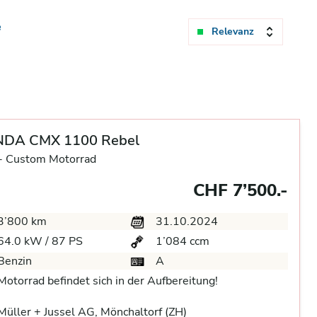
e
Relevanz
DA CMX 1100 Rebel
-
Custom Motorrad
CHF 7’500.-
3’800 km
31.10.2024
64.0 kW / 87 PS
1’084 ccm
Benzin
A
Motorrad befindet sich in der Aufbereitung!
üller + Jussel AG, Mönchaltorf (ZH)