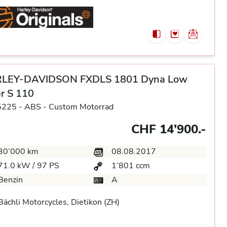
LEY-DAVIDSON FXDLS 1801 Dyna Low
r S 110
5225 -
ABS -
Custom Motorrad
CHF 14’900.-
30’000 km
08.08.2017
71.0 kW / 97 PS
1’801 ccm
Benzin
A
ächli Motorcycles, Dietikon (ZH)