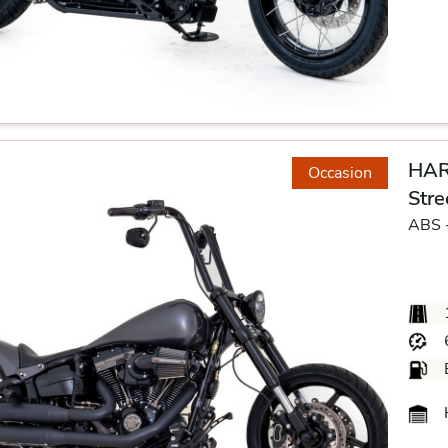
HAR
Occasion
Stre
ABS 
H