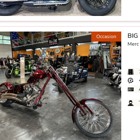
BIG
Occasion
Merc 