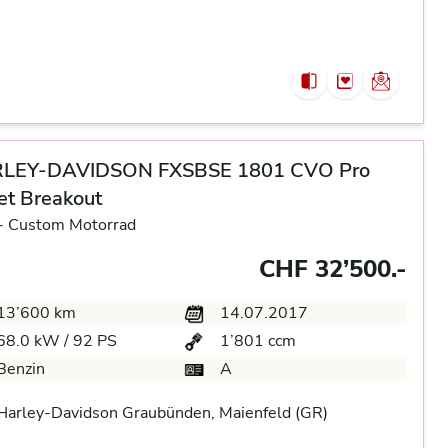
LEY-DAVIDSON FXSBSE 1801 CVO Pro
et Breakout
-
Custom Motorrad
CHF 32’500.-
13’600 km
14.07.2017
68.0 kW / 92 PS
1’801 ccm
Benzin
A
arley-Davidson Graubünden, Maienfeld (GR)