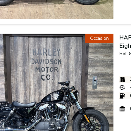
HAR
Occasion
Eigh
Ref. 
B