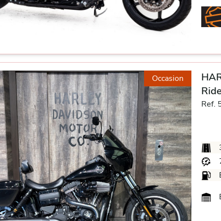
HAR
Occasion
Ride
Ref. 
B