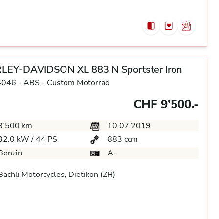
LEY-DAVIDSON XL 883 N Sportster Iron
4046 -
ABS -
Custom Motorrad
CHF 9’500.-
8’500 km
10.07.2019
32.0 kW / 44 PS
883 ccm
Benzin
A-
ächli Motorcycles, Dietikon (ZH)