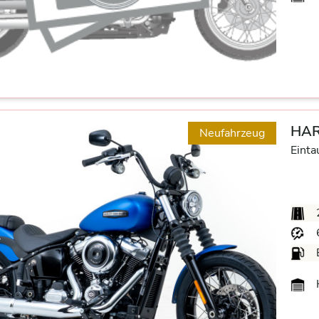
HAR
Neufahrzeug
Einta
H