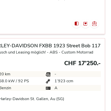
LEY-DAVIDSON FXBB 1923 Street Bob 117
usch und Leasing möglich! -
ABS -
Custom Motorrad
CHF 17’250.-
20 km
-
68.0 kW / 92 PS
1’923 ccm
Benzin
A
arley-Davidson St. Gallen, Au (SG)