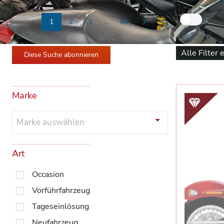
Nur
1
2
3
...
64
Previous
Next
Alle Filter 
Diese Suche abonnieren
Marke
Marke auswählen
Art
Occasion
Vorführfahrzeug
Tageseinlösung
Neufahrzeug