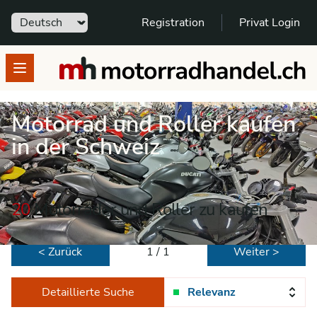
Sprache
Registration
Privat Login
motorradhandel.ch
Open menu
Motorrad und Roller kaufen
in der Schweiz
20
Motorräder und Roller zu kaufen
< Zurück
1 / 1
Weiter >
Detaillierte Suche
Relevanz