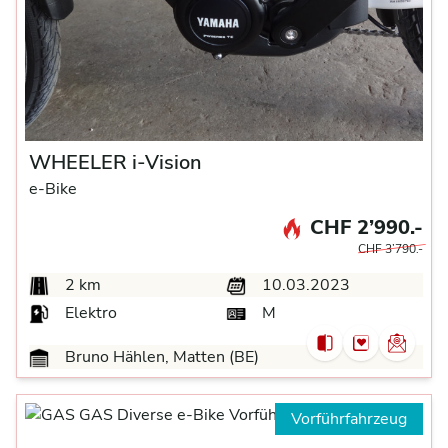
WHEELER i-Vision
e-Bike
CHF 2’990.-
CHF 3’790.-
2 km
10.03.2023
Elektro
M
Bruno Hählen, Matten (BE)
Vorführfahrzeug