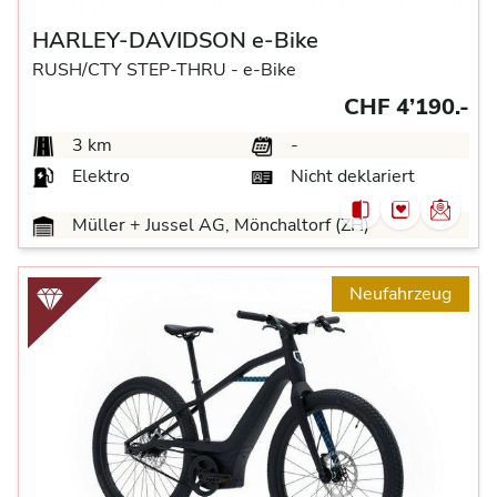
HARLEY-DAVIDSON e-Bike
RUSH/CTY STEP-THRU -
e-Bike
CHF 4’190.-
3 km
-
Elektro
Nicht deklariert
Müller + Jussel AG, Mönchaltorf (ZH)
Neufahrzeug