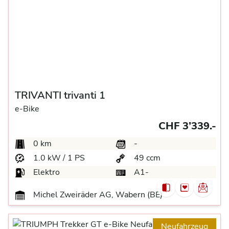
TRIVANTI trivanti 1
e-Bike
CHF 3’339.-
0 km
-
1.0 kW / 1 PS
49 ccm
Elektro
A1-
Michel Zweiräder AG, Wabern (BE)
Neufahrzeug