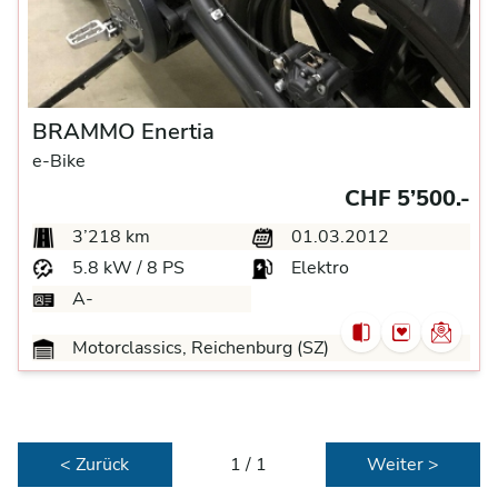
BRAMMO Enertia
e-Bike
CHF 5’500.-
3’218 km
01.03.2012
5.8 kW / 8 PS
Elektro
A-
Motorclassics, Reichenburg (SZ)
< Zurück
1 / 1
Weiter >