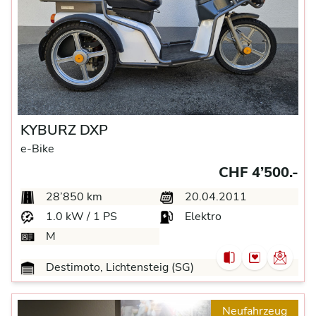
KYBURZ DXP
e-Bike
CHF 4’500.-
28’850 km
20.04.2011
1.0 kW / 1 PS
Elektro
M
Destimoto, Lichtensteig (SG)
Neufahrzeug