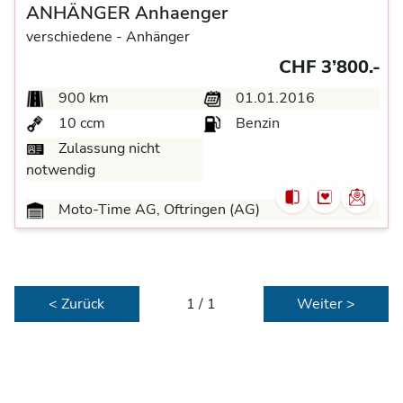
ANHÄNGER Anhaenger
verschiedene -
Anhänger
CHF 3’800.-
900 km
01.01.2016
10 ccm
Benzin
Zulassung nicht
notwendig
Moto-Time AG, Oftringen (AG)
< Zurück
1 / 1
Weiter >