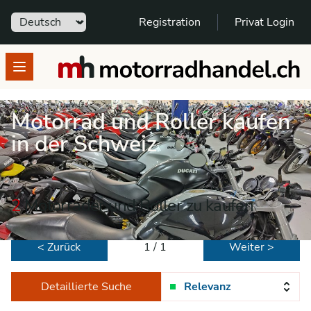
Sprache
Registration
Privat Login
motorradhandel.ch
Open menu
Motorrad und Roller kaufen
in der Schweiz
2
Motorräder und Roller zu kaufen
< Zurück
1 / 1
Weiter >
Detaillierte Suche
Relevanz