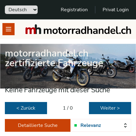
Sprache
Registration
Privat Login
motorradhandel.ch
Open menu
motorradhandel.ch
zertifizierte Fahrzeuge
Keine Fahrzeuge mit dieser Suche
< Zurück
1 / 0
Weiter >
Detaillierte Suche
Relevanz